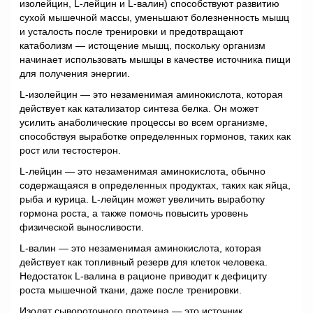
изолейцин, L-лейцин и L-валин) способствуют развитию
сухой мышечной массы, уменьшают болезненность мышц
и усталость после тренировки и предотвращают
катаболизм — истощение мышц, поскольку организм
начинает использовать мышцы в качестве источника пищи
для получения энергии.
L-изолейцин — это незаменимая аминокислота, которая
действует как катализатор синтеза белка. Он может
усилить анаболические процессы во всем организме,
способствуя выработке определенных гормонов, таких как
рост или тестостерон.
L-лейцин — это незаменимая аминокислота, обычно
содержащаяся в определенных продуктах, таких как яйца,
рыба и курица. L-лейцин может увеличить выработку
гормона роста, а также помочь повысить уровень
физической выносливости.
L-валин — это незаменимая аминокислота, которая
действует как топливный резерв для клеток человека.
Недостаток L-валина в рационе приводит к дефициту
роста мышечной ткани, даже после тренировки.
Изолят сывороточного протеина — это источник