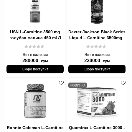
USN L-Carnitine 3500 mg
Dexter Jackson Black Series
голубая малина 450 ml Л
Liquid L Carnitine 3500mg |
карнитин жидкий
Жидкий Л карнитин
Нет в наличии
Нет в наличии
280000
230000
сум
сум
Скоро поступит
Скоро поступит
НОВИНКА
Ronnie Coleman L-Carnitine
Quamtrax L Carnitine 3000 -