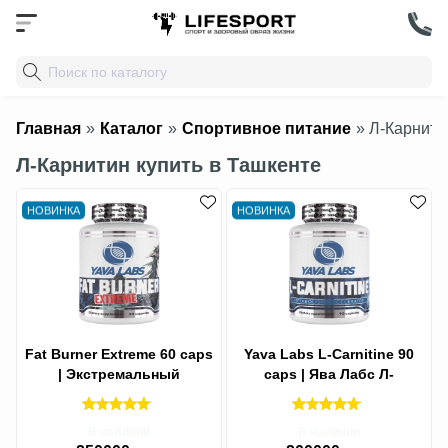
Главная
»
Каталог
»
Спортивное питание
» Л-Карнитин
Л-Карнитин купить в Ташкенте
НОВИНКА
НОВИНКА
Fat Burner Extreme 60 caps
Yava Labs L-Carnitine 90
| Экстремальный
caps | Ява Лабс Л-
жиросжигатель 60 капсул
карнитин 90 капс
В наличии
В наличии