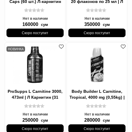
Caps (60 шт.) Л-карнитин
20 флаконов по 25 мл | Л
Карнитин Wild Fruits
Нет в наличии
Нет в наличии
160000
350000
сум
сум
Скоро поступит
Скоро поступит
НОВИНКА
ProSupps L Carnitine 3000,
Body Builder L Carnitine,
473ml | Л Карнитин (31
Tropical, 4000 mg (0,55kg) |
порция)
Бодибилдер L-карнитин,
Нет в наличии
Нет в наличии
250000
280000
сум
сум
Скоро поступит
Скоро поступит