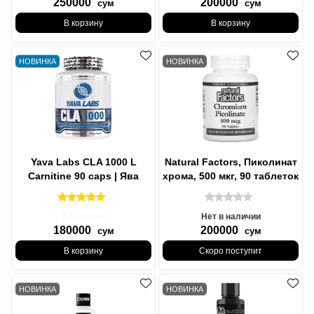
250000
200000
сум
сум
В корзину
В корзину
НОВИНКА
НОВИНКА
Yava Labs CLA 1000 L
Natural Factors, Пиколинат
Carnitine 90 caps | Ява
хрома, 500 мкг, 90 таблеток
Лабс Л Карнитин КЛА
В наличии
Нет в наличии
180000
200000
сум
сум
В корзину
Скоро поступит
НОВИНКА
НОВИНКА