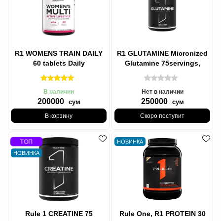
R1 WOMENS TRAIN DAILY
R1 GLUTAMINE Micronized
60 tablets Daily
Glutamine 75servings,
Multivitamin, ЖЕНСКИЙ R1
ГЛЮТАМИН
ЕЖЕДНЕВНО
Микронизированный
В наличии
Нет в наличии
200000
250000
сум
сум
В корзину
Скоро поступит
ТОП
НОВИНКА
НОВИНКА
Rule 1 CREATINE 75
Rule One, R1 PROTEIN 30