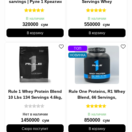
sarvings | Руле 1 Креатин
Servings Whey
75 порциц Без Вкус
Isolate/Hydrolysate, R1
БЕЛОК
В наличии
В наличии
320000
550000
сум
сум
В корзину
В корзину
ТОП
НОВИНКА
Rule 1 Whey Protein Blend
Rule One Proteins, R1 Whey
10 Lbs 134 Servings 4.6kg,
Blend, 66 Servings,
Rule 1 Смесь
Протеины Рул 1, Р1 Вей
сывороточного
Бленд -,
Нет в наличии
В наличии
1450000
850000
сум
сум
Скоро поступит
В корзину