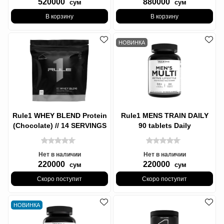
520000
880000
сум
сум
В корзину
В корзину
НОВИНКА
Rule1 WHEY BLEND Protein
Rule1 MENS TRAIN DAILY
(Chocolate) // 14 SERVINGS
90 tablets Daily
476g, Протеин 14 ПОРЦИЙ
Multivitamin, R1 МУЖСКОЙ
Ежедневные
Нет в наличии
Нет в наличии
220000
220000
сум
сум
Скоро поступит
Скоро поступит
НОВИНКА