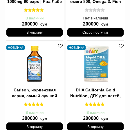
1000mg 90 caps | Ява Лабс
омега 800, Omega 3. Fish
Омега 3, 1000мг 90 капс
Oil 80% ЭПК/ДГК, 1000 мг,
В наличии
Нет в наличии
200000
200000
сум
сум
В корзину
Скоро поступит
НОВИНКА
НОВИНКА
Carlson, норвежская
DHA California Gold
серия, самый лучший
Nutrition, ДГК для детей,
рыбий жир, с
омега-3 с витамином D3,
натуральным лимонным
1050 мг,
В наличии
В наличии
380000
200000
сум
сум
В корзину
В корзину