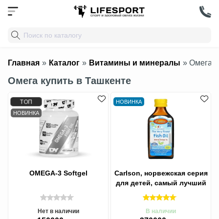
Главная
»
Каталог
»
Витамины и минералы
» Омега 
Омега купить в Ташкенте
ТОП
НОВИНКА
НОВИНКА
OMEGA-3 Softgel
Carlson, норвежская серия
для детей, самый лучший
рыбий жир Омега,
натуральный
Нет в наличии
В наличии