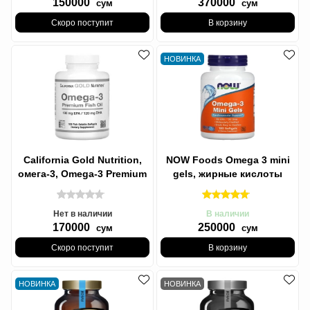
150000
370000
сум
сум
Скоро поступит
В корзину
НОВИНКА
California Gold Nutrition,
NOW Foods Omega 3 mini
омега-3, Omega-3 Premium
gels, жирные кислоты
Fish Oil рыбий жир
омег 3 в мини-капсулах,
180 ЭПК /
Нет в наличии
В наличии
170000
250000
сум
сум
Скоро поступит
В корзину
НОВИНКА
НОВИНКА