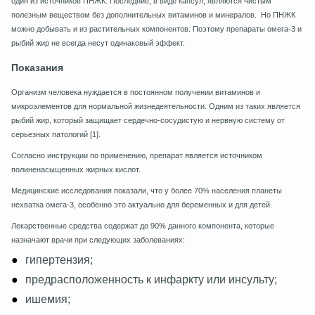
один из источников ПНЖК. Последние, в виде капсул, являются чистым
полезным веществом без дополнительных витаминов и минералов. Но ПНЖК
можно добывать и из растительных компонентов. Поэтому препараты омега-3 и
рыбий жир не всегда несут одинаковый эффект.
Показания
Организм человека нуждается в постоянном получении витаминов и
микроэлементов для нормальной жизнедеятельности. Одним из таких является
рыбий жир, который защищает сердечно-сосудистую и нервную систему от
серьезных патологий [1].
Согласно инструкции по применению, препарат является источником
полиненасыщенных жирных кислот.
Медицинские исследования показали, что у более 70% населения планеты
нехватка омега-3, особенно это актуально для беременных и для детей.
Лекарственные средства содержат до 90% данного компонента, которые
назначают врачи при следующих заболеваниях:
гипертензия;
предрасположенность к инфаркту или инсульту;
ишемия;