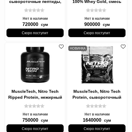
сывороточные пептиды,
100% Whey Gold, смесь
1,81 кг (4 фунта)
сывороточных пептидов и
изолята,
Нет в наличии
Нет в наличии
720000
900000
сум
сум
Скоро поступит
Скоро поступит
НОВИНКА
MuscleTech, Nitro Tech
MuscleTech, Nitro Tech
Ripped Protein, нежирный
Protein, сывороточный
белок + потеря веса,
изолят и пептиды для
Протеин
роста сухой
Нет в наличии
Нет в наличии
750000
1640000
сум
сум
Скоро поступит
Скоро поступит