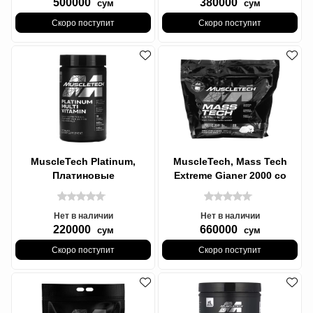
500000
380000
сум
сум
Скоро поступит
Скоро поступит
MuscleTech Platinum,
MuscleTech, Mass Tech
Платиновые
Extreme Gianer 2000 со
мультивитамины, 90
вкусом шоколад, - Гейнер
таблеток
(2,72 кг)
Нет в наличии
Нет в наличии
220000
660000
сум
сум
Скоро поступит
Скоро поступит