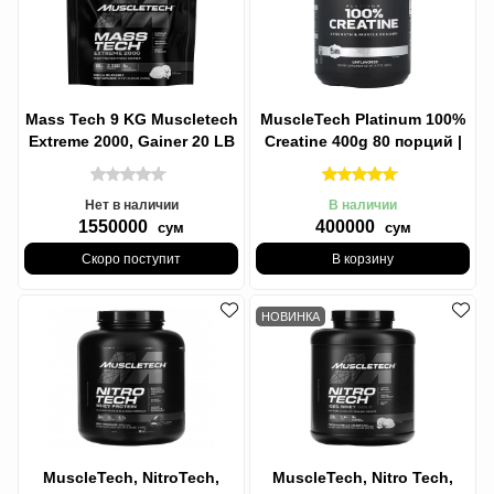
Mass Tech 9 KG Muscletech
MuscleTech Platinum 100%
Extreme 2000, Gainer 20 LB
Creatine 400g 80 порций |
(вкусы: Vanilla,
Креатин
Нет в наличии
В наличии
1550000
400000
сум
сум
Скоро поступит
В корзину
НОВИНКА
MuscleTech, NitroTech,
MuscleTech, Nitro Tech,