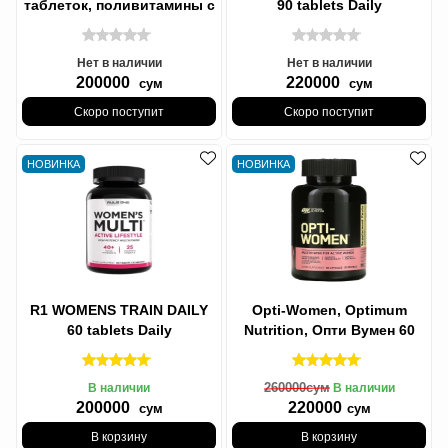
таблеток, поливитамины с
90 tablets Daily
поддержкой тестостерона,
Multivitamin, R1 МУЖСКОЙ
Мулти
Ежедневные
Нет в наличии
Нет в наличии
200000
220000
сум
сум
Скоро поступит
Скоро поступит
НОВИНКА
НОВИНКА
R1 WOMENS TRAIN DAILY
Opti-Women, Optimum
60 tablets Daily
Nutrition, Опти Вумен 60
Multivitamin, ЖЕНСКИЙ R1
капсул (Европейский)
ЕЖЕДНЕВНО
260000
сум
В наличии
В наличии
200000
220000
сум
сум
В корзину
В корзину