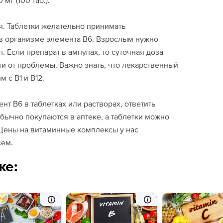
мг (100 таб.).
. Таблетки желательно принимать
в организме элемента В6. Взрослым нужно
л. Если препарат в ампулах, то суточная доза
ти от проблемы. Важно знать, что лекарственный
 с В1 и В12.
нт В6 в таблетках или растворах, ответить
бычно покупаются в аптеке, а таблетки можно
 Цены на витаминные комплексы у нас
сем.
же: