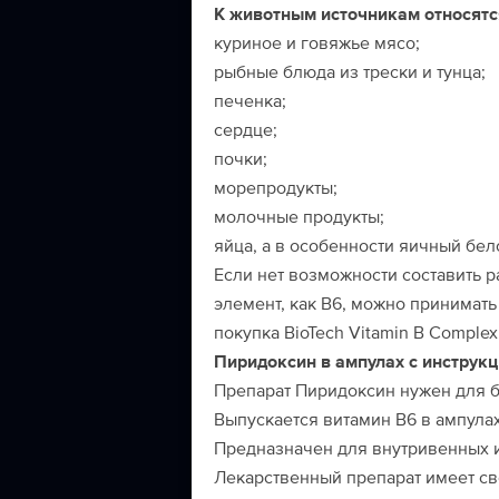
К животным источникам относятс
куриное и говяжье мясо;
рыбные блюда из трески и тунца;
печенка;
сердце;
почки;
морепродукты;
молочные продукты;
яйца, а в особенности яичный бел
Если нет возможности составить р
элемент, как В6, можно принимат
покупка BioTech Vitamin B Complex (
Пиридоксин в ампулах с инструк
Препарат Пиридоксин нужен для б
Выпускается витамин В6 в ампулах 
Предназначен для внутривенных 
Лекарственный препарат имеет св