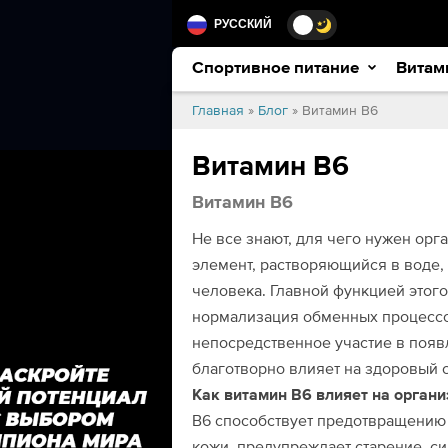
РУССКИЙ
Спортивное питание
Витам
Главная
»
Блог
» Витамин В6
Витамин В6
Витамин В6
Не все знают, для чего нужен орг
элемент, растворяющийся в воде,
человека. Главной функцией этого
нормализация обменных процессов
непосредственное участие в появ
благотворно влияет на здоровый с
Как витамин В6 влияет на орган
В6 способствует предотвращению 
кожи, предупреждает старение, с