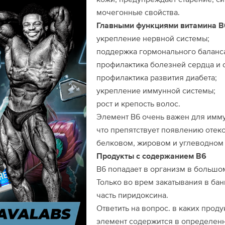
мочегонные свойства.
Главными функциями витамина В
укрепление нервной системы;
поддержка гормонального баланс
профилактика болезней сердца и 
профилактика развития диабета;
укрепление иммунной системы;
рост и крепость волос.
Элемент В6 очень важен для иммун
что препятствует появлению отеко
белковом, жировом и углеводном
Продукты с содержанием В6
В6 попадает в организм в большом
Только во врем закатывания в ба
часть пиридоксина.
Ответить на вопрос. в каких проду
элемент содержится в определен