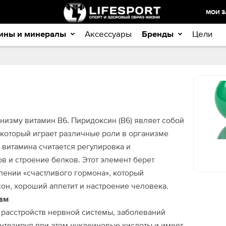
МОИ З
ины и минералы
Аксессуары
Бренды
Цели
анизму витамин В6. Пиридоксин (В6) являет собой
 который играет различные роли в организме
 витамина считается регулировка и
 и строение белков. Этот элемент берет
лении «счастливого гормона», который
он, хороший аппетит и настроение человека.
изм
расстройств нервной системы, заболеваний
интезируя при этом нуклеиновые кислоты и имеет