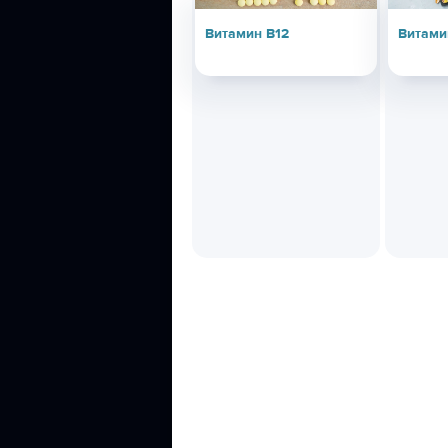
Витамин В12
Витами