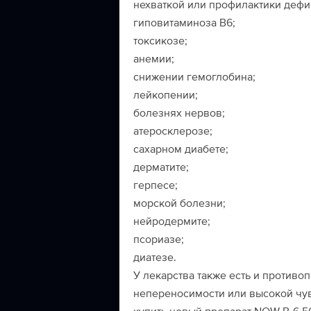
нехваткой или профилактики дефиц
гиповитаминоза В6;
токсикозе;
анемии;
снижении гемоглобина;
лейкопении;
болезнях нервов;
атеросклерозе;
сахарном диабете;
дерматите;
герпесе;
морской болезни;
нейродермите;
псориазе;
диатезе.
У лекарства также есть и противо
непереносимости или высокой чув