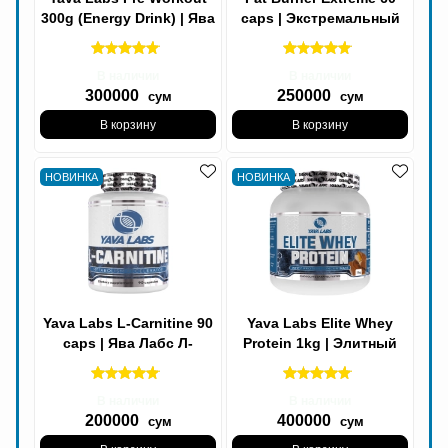
300g (Energy Drink) | Ява
caps | Экстремальный
Лабс Пре Треник
жиросжигатель 60
капсул
В наличии
В наличии
300000
250000
сум
сум
В корзину
В корзину
НОВИНКА
НОВИНКА
Yava Labs L-Carnitine 90
Yava Labs Elite Whey
caps | Ява Лабс Л-
Protein 1kg | Элитный
карнитин 90 капс
сывороточный протеин
1кг
В наличии
В наличии
200000
400000
сум
сум