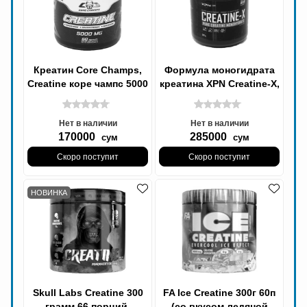
Креатин Сore Сhamps,
Формула моногидрата
Creatine коре чампс 5000
креатина XPN Creatine-X,
мг
500 гр
Нет в наличии
Нет в наличии
170000
285000
сум
сум
Скоро поступит
Скоро поступит
НОВИНКА
Skull Labs Creatine 300
FA Ice Creatine 300г 60п
грамм 66 порций,
(со вкусом ледяной