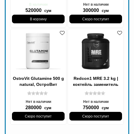
В наличии
Нет в наличии
520000
300000
сум
сум
В корзину
Скоро поступит
OstroVit Glutamine 500 g
Redcon1 MRE 3.2 kg |
natural, ОстроВит
коктейль заменитель
Глутамине
еды, Отлично подходит
для тех, кому
Нет в наличии
Нет в наличии
280000
750000
сум
сум
Скоро поступит
Скоро поступит