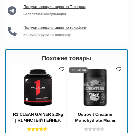
Получить консультацию по Телеграм
Бесплатная консультация.
Получить консультацию по телефону
Консультируем по телефону
Похожие товары
НОВИНКА
R1 CLEAN GAINER 2.2kg
Ostrovit Creatine
| R1 ЧИСТЫЙ ГЕЙНЕР,
Monohydrate Miami
Gainer+Protein,
Vibes 500g 125 servings |
Островит Креатин