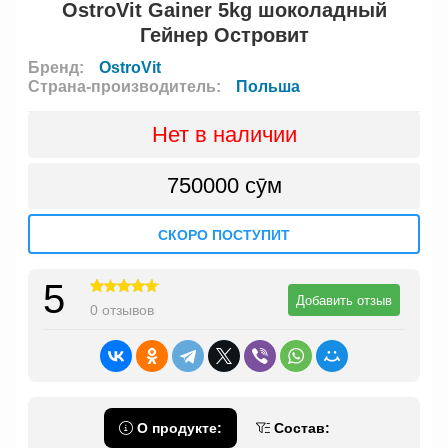
OstroVit Gainer 5kg шоколадный
Гейнер Островит
Бренд:
OstroVit
Страна-производитель:
Польша
Нет в наличии
750000 сӯм
СКОРО ПОСТУПИТ
5
Добавить отзыв
0 отзывов
О продукте:
Состав: