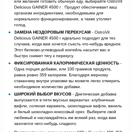
или желания готовить обычную еду, выбирайте OstroVit
Delicious GAINER 4500 г . Продукт обеспечивает ваш
организм ингредиентами, необходимыми для
нормального функционирования, а также утоляет
голод.
ЗАМЕНА НЕЗДОРОВЫМ ПЕРЕКУСАМ
- OstroVit
Delicious GAINER 4500 г идеально подходит для тех
случаев, когда вам хочется съесть что-нибудь вредное.
Этот белково-углеводный коктейль насытит вас и
быстро снимет тягу к перекусу.
ФИКСИРОВАННАЯ КАЛОРИФИЧЕСКАЯ ЦЕННОСТЬ
-
Одна порция добавки, или 100 граммов продукта,
равна ровно 359 калориям. Благодаря мерному
стаканчику внутри упаковки вы можете легко отмерить
необходимое количество добавки..
ШИРОКИЙ ВЫБОР ВКУСОВ
- Диетическая добавка
выпускается в пяти вкусных вариантах: клубничные
вафли, соленая карамель, шоколадные вафли, ваниль
и белый шоколадно-кокосовый орех. Выберите свой
любимый и наслаждайтесь им всякий раз, когда вам
захочется чего-нибудь сладкого.