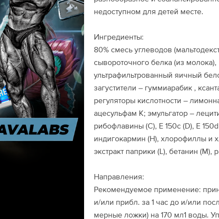
недоступном для детей месте.
Ингредиенты:
80% смесь углеводов (мальтодекст
сывороточного белка (из молока),
ультрафильтрованный яичный белок
загустители – гуммиарабик , ксан
регуляторы кислотности – лимонна
ацесульфам К; эмульгатор – лецитин
рибофлавины (C), E 150c (D), E 150d 
индигокармин (H), хлорофиллы и хл
экстракт паприки (L), бетанин (M), 
Направления:
Рекомендуемое применение: прин
и/или прибл. за 1 час до и/или пос
мерные ложки) на 170 мл1 воды. У