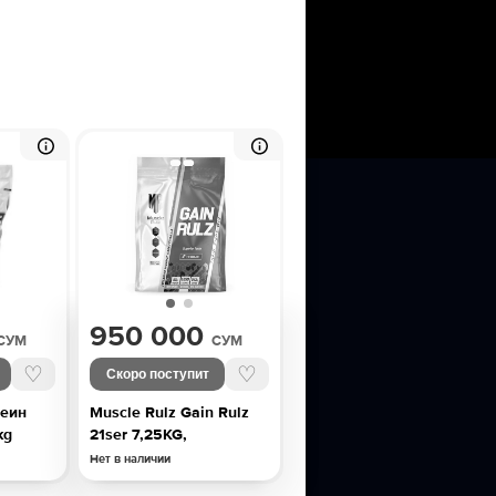
950 000
СУМ
СУМ
♡
♡
Скоро поступит
теин
Muscle Rulz Gain Rulz
kg
21ser 7,25KG,
Нет в наличии