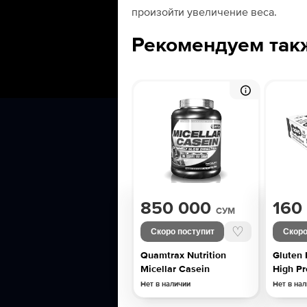
произойти увеличение веса.
Рекомендуем так
850 000
160
СУМ
♡
Скоро поступит
Скоро
Quamtrax Nutrition
Gluten 
Micellar Casein
High Pr
Нет в наличии
Нет в на