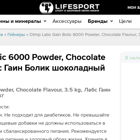
МОИ З
ины и минералы
Аксессуары
Бренды
Цели
ие
»
Гейнеры
» Olimp Labs Gain Bolic 6000 Powder, Chocolate Flavour
lic 6000 Powder, Chocolate
В нал
абс Гаин Болик шоколадный
wder, Chocolate Flavour, 3.5 kg, Лабс Гаин
кг
сти:
и. Не подходит для диабетиков. Не превышайте
ищевые добавки не должны использоваться в
и сбалансированного питания. Рекомендуется
е питание и здоровый образ жизни. Храните в