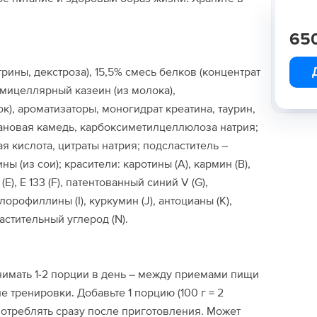
65
рины, декстроза), 15,5% смесь белков (концентрат
 мицеллярный казеин (из молока),
), ароматизаторы, моногидрат креатина, таурин,
тановая камедь, карбоксиметилцеллюлоза натрия;
я кислота, цитраты натрия; подсластитель –
ы (из сои); красители: каротины (A), кармин (B),
(E), E 133 (F), патентованный синий V (G),
орофиллины (I), куркумин (J), антоцианы (K),
растительный углерод (N).
имать 1-2 порции в день – между приемами пищи
ле тренировки. Добавьте 1 порцию (100 г = 2
потреблять сразу после приготовления. Может