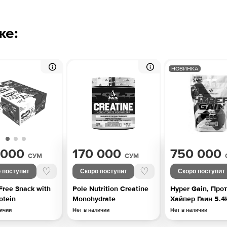
же:
НОВИНКА
 000
170 000
750 000
СУМ
СУМ
♡
♡
 поступит
Скоро поступит
Скоро поступит
Free Snack with
Pole Nutrition Creatine
Hyper Gain, Про
otein
Monohydrate
Хайпер Гаин 5.4
личии
Нет в наличии
Нет в наличии