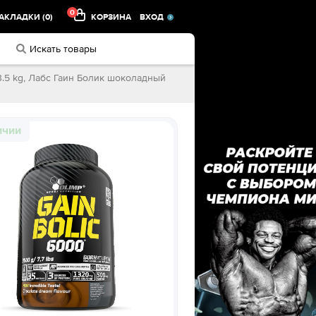
0
АКЛАДКИ (0)
КОРЗИНА
ВХОД
, 3.5 kg, Лабс Гаин Болик шоколадный
ичии