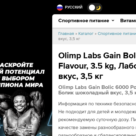
РУССКИЙ
Спортивное питание
Витам
Главная
»
Каталог
»
Спортивное питан
вкус, 3,5 кг
Olimp Labs Gain Bo
Flavour, 3.5 kg, Л
вкус, 3,5 кг
Olimp Labs Gain Bolic 6000 Po
Болик шоколадный вкус, 3,5 
Информация по технике безопасно
Не подходит для детей и молодеж
рекомендуемую суточную дозу. П
качестве замены разнообразного 
разнообразное и сбалансированно