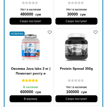
способствуют росту
способствуют росту
мышечной массы
мышечной массы
Нет в наличии
Нет в наличии
480000
30000
сум
сум
Скоро поступит
Скоро поступит
НОВИНКА
Овсянка Java labs 3 кг |
Protein Spread 350g
Помогает росту и
восстановлению мышц
В наличии
Нет в наличии
600000
100000
сум
сум
В корзину
Скоро поступит