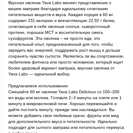
Вкусная овсянка Yava Labs меняет представление о
вашем завтраке благодаря идеальному сочетанию
питательных веществ и вкуса. Каждая порция в 60 мг
содержит 231 калорию и впечатляющие 22,92 г белка,
сочетающие в себе овсяные хлопья, сывороточный
протеин, порошок МСТ и восхитительную смесь
сухофруктов. Эта овсянка – не просто еда; это
питательный опыт, предназначенный для того, чтобы
зарядить вас энергией, поддержать рост мышц и дольше
сохранять чувство сытости. Являетесь ли вы спортсменом,
любителем фитнеса или просто человеком, который ищет
более здоровый вариант завтрака, вкусная овсянка от
Yava Labs — идеальный выбор.
Предлагаемое использование:
Смешайте 60 мг овсянки Yava Labs Delicious со 150–200
мл воды или молока. Готовьте 2–3 минуты на плите или 1
минуту в микроволновой печи. Хорошо перемешайте и
дайте постоять минуту, прежде чем наслаждаться. Вы
можете добавить свои любимые орехи, фрукты или мед
для дополнительного вкуса и питательности. Идеально
подходит для сытного завтрака или питательного перекуса