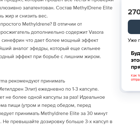
люзивно запатентован. Состав MethylDrene Elite
27
ь жир и снизить вес.
 простого Methyldrene? В отличии от
иросжигатель дополниельно содержит Vasora
Уже 
 и синефрин что дает более мощный эффект
йший аналог эфедры, который еще сильнее
Буд
сходный эффект при борьбе с лишним жиром.
это
пря
Как т
отпра
rma рекомендуют принимать
Метилдрен Элит) ежедневно по 1-3 капсуле.
ует не более одной капсулы за раз! Идеальное
ема пищи (утром и перед обедом, перед
едует принимать Methyldrene Elite за 30 минут
. Не превышайте дозировку больше 3-х капсул в