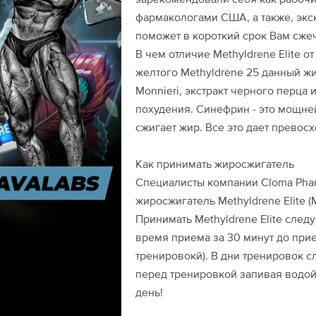
фармакологами США, а также, экск
поможет в короткий срок Вам сжеч
В чем отличие Methyldrene Elite от
желтого Methyldrene 25 данный ж
Monnieri, экстракт черного перца
похудения. Синефрин - это мощне
сжигает жир. Все это дает прево
Как принимать жиросжигатель
Специалисты компании Cloma Pha
жиросжигатель Methyldrene Elite (
Принимать Methyldrene Elite след
время приема за 30 минут до при
тренировокй). В дни тренировок сл
перед тренировкой запивая водой
день!