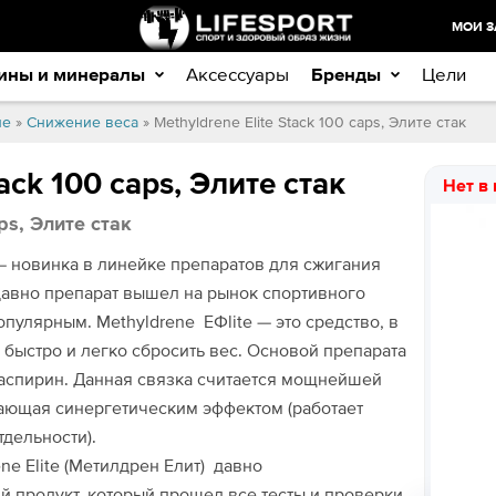
МОИ З
ины и минералы
Аксессуары
Бренды
Цели
ие
»
Снижение веса
» Methyldrene Elite Stack 100 caps, Элите стак
tack 100 caps, Элите стак
Нет в
ps, Элите стак
 новинка в линейке препаратов для сжигания
давно препарат вышел на рынок спортивного
популярным.
Methyldrene EФlite
— это средство, в
 быстро и легко сбросить вес. Основой препарата
 аспирин. Данная связка считается мощнейшей
дающая синергетическим эффектом (работает
дельности).
ne Elite (Метилдрен Елит)
давно
й продукт, который прошел все тесты и проверки