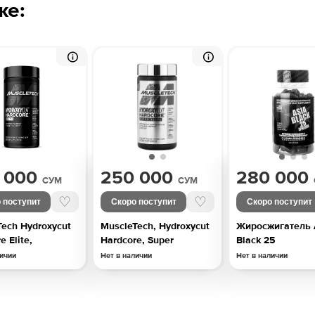
же:
 000
250 000
280 000
СУМ
СУМ
♡
♡
 поступит
Скоро поступит
Скоро поступит
Tech Hydroxycut
MuscleTech, Hydroxycut
Жиросжигатель 
e Elite,
Hardcore, Super
Black 25
личии
Нет в наличии
Нет в наличии