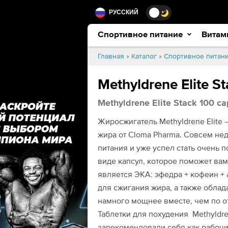
РУССКИЙ
Спортивное питание
Витам
Главная
»
Каталог
»
Спортивное питан
Methyldrene Elite S
Methyldrene Elite Stack 100 ca
Жиросжигатель Methyldrene Elite
—
жира от Cloma Pharma. Совсем не
питания и уже успел стать очень 
виде капсул, которое поможет вам
является ЭКА: эфедра + кофеин +
для сжигания жира, а также обла
намного мощнее вместе, чем по от
Таблетки для похудения
Methyldre
зарекомендовали себя как рабочи