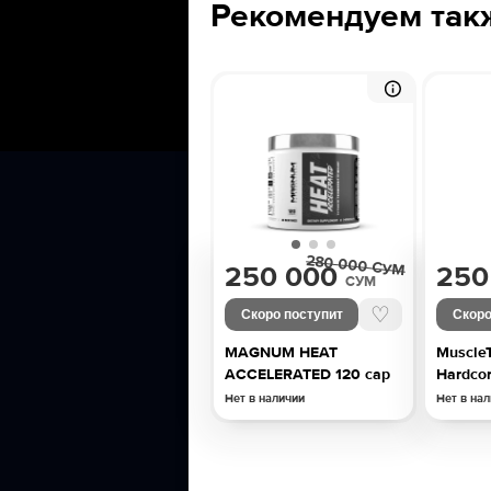
Рекомендуем так
280 000
СУМ
250 000
250
СУМ
♡
Скоро поступит
Скоро
MAGNUM HEAT
Muscle
ACCELERATED 120 cap
Hardcor
Нет в наличии
Нет в на