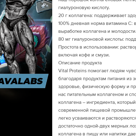
гиалуроновую кислоту.
20 г коллагена: поддерживает здор
100% дневная норма витамина С: в
выработке коллагена и молодости
80 мг гиалуроновой кислоты: под
Простота в использовании: раство
включая кофе и смузи.
Описание продукта
Vital Proteins помогает людям чу
благодаря продуктам питания из 
здоровье, физическую форму и пр
нас питательным коллагеном и с
коллагена – ингредиента, который
современной пищевой промышленно
легко усваиваются и растворяются
достаточно одной-двух мерных ло
коллагена в пищу или напитки да