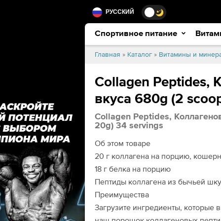
РУССКИЙ
Спортивное питание
Витам
Главная
»
Каталог
»
Витамины и минер
Collagen Peptides,
вкуса 680g (2 scoop
Collagen Peptides, Коллагено
20g) 34 servings
Об этом товаре
20 г коллагена на порцию, кошерн
18 г белка на порцию
Пептиды коллагена из бычьей шк
Преимущества
Загрузите ингредиенты, которые в
наш порошок коллагеновых пептид