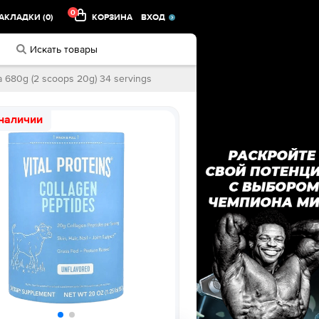
0
АКЛАДКИ (0)
КОРЗИНА
ВХОД
 680g (2 scoops 20g) 34 servings
 наличии