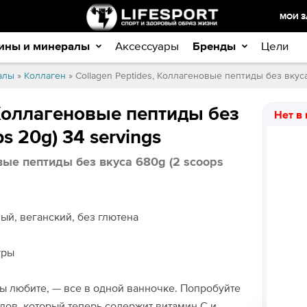
МОИ З
ины и минералы
Аксессуары
Бренды
Цели
алы
»
Коллаген
» Collagen Peptides, Коллагеновые пептиды без вкуса
 Коллагеновые пептиды без
Нет в
s 20g) 34 servings
вые пептиды без вкуса 680g (2 scoops
ый, веганский, без глютена
уры
ы любите, — все в одной ванночке. Попробуйте
ов, который теперь содержит витамин С и