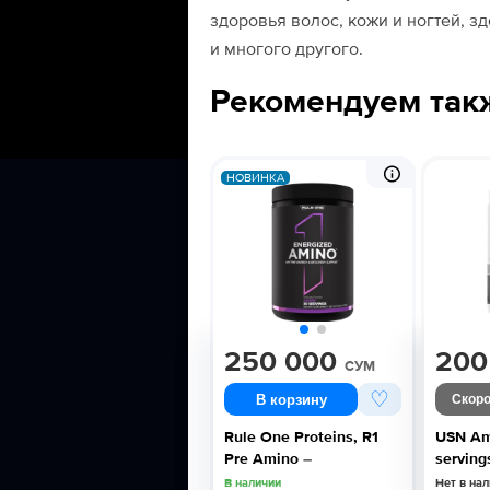
здоровья волос, кожи и ногтей, з
и многого другого.
Рекомендуем так
НОВИНКА
250 000
200
СУМ
♡
В корзину
Скоро
Rule One Proteins, R1
USN Am
Pre Amino –
serving
В наличии
Нет в на