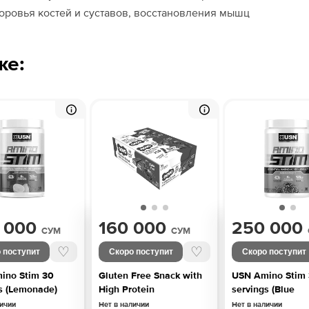
доровья костей и суставов, восстановления мышц
же:
 000
160 000
250 000
СУМ
СУМ
♡
♡
 поступит
Скоро поступит
Скоро поступит
ino Stim 30
Gluten Free Snack with
USN Amino Stim
s (Lemonade)
High Protein
servings (Blue
личии
Нет в наличии
Нет в наличии