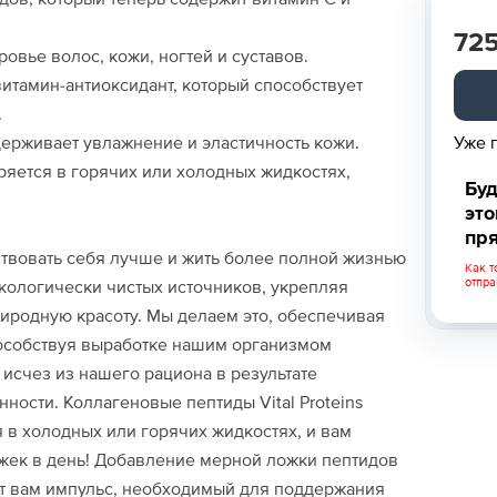
72
овье волос, кожи, ногтей и суставов.
итамин-антиоксидант, который способствует
.
Уже 
держивает увлажнение и эластичность кожи.
ряется в горячих или холодных жидкостях,
Буд
это
пря
вствовать себя лучше и жить более полной жизнью
Как т
отпра
экологически чистых источников, укрепляя
иродную красоту. Мы делаем это, обеспечивая
пособствуя выработке нашим организмом
 исчез из нашего рациона в результате
сти. Коллагеновые пептиды Vital Proteins
 в холодных или горячих жидкостях, и вам
жек в день! Добавление мерной ложки пептидов
ет вам импульс, необходимый для поддержания