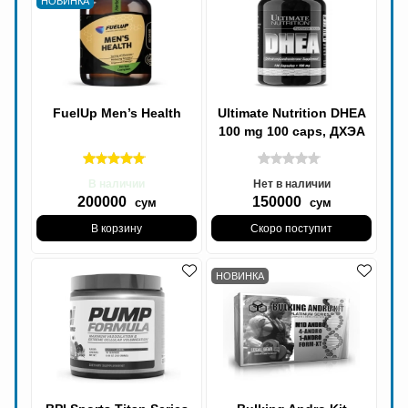
НОВИНКА
FuelUp Men’s Health
Ultimate Nutrition DHEA
100 mg 100 caps, ДХЭА
100 мг 100 капсул
В наличии
Нет в наличии
200000
150000
сум
сум
В корзину
Скоро поступит
НОВИНКА