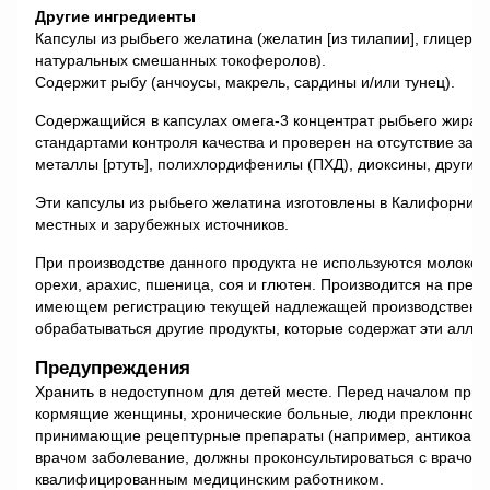
Другие ингредиенты
Капсулы из рыбьего желатина (желатин [из тилапии], глицерин,
натуральных смешанных токоферолов).
Содержит рыбу (анчоусы, макрель, сардины и/или тунец).
Содержащийся в капсулах омега-3 концентрат рыбьего жира п
стандартами контроля качества и проверен на отсутствие за
металлы [ртуть], полихлордифенилы (ПХД), диоксины, другие 
Эти капсулы из рыбьего желатина изготовлены в Калифорнии,
местных и зарубежных источников.
При производстве данного продукта не используются молоко,
орехи, арахис, пшеница, соя и глютен. Производится на пре
имеющем регистрацию текущей надлежащей производственной 
обрабатываться другие продукты, которые содержат эти алле
Предупреждения
Хранить в недоступном для детей месте. Перед началом пр
кормящие женщины, хронические больные, люди преклонного в
принимающие рецептурные препараты (например, антикоагу
врачом заболевание, должны проконсультироваться с врачом
квалифицированным медицинским работником.