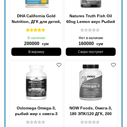
DHA California Gold
Natures Truth Fish Oil
Nutrition, ДГК для детей,
60sg Lemon вкус Рыбий
омега-3 с витамином D3,
жир Omega 3
1050 мг,
В наличии
Нет в наличии
200000
160000
сум
сум
В корзину
Скоро поступит
Oslomega Omega-3,
NOW Foods, Омега-3,
рыбий жир с омега-3
180 ЭПК/120 ДГК, 200
для детей, натуральный
мягких капсул Omega-3,
клубничный вкус,
Рыбий жир Fish