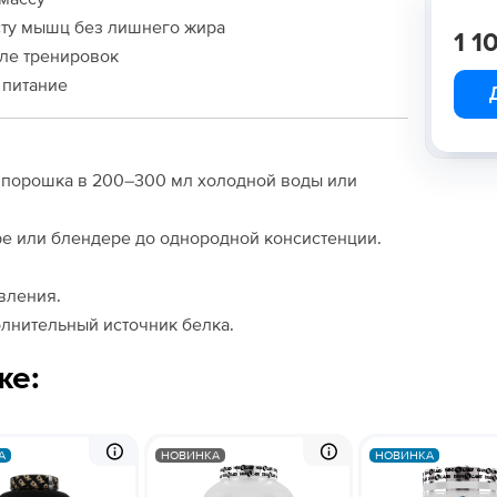
осту мышц без лишнего жира
1 1
ле тренировок
 питание
порошка в 200–300 мл холодной воды или
е или блендере до однородной консистенции.
вления.
олнительный источник белка.
же:
А
НОВИНКА
НОВИНКА