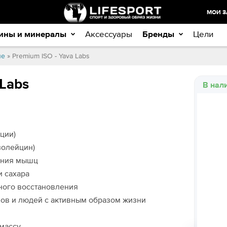
МОИ З
ины и минералы
Аксессуары
Бренды
Цели
ие
» Premium ISO - Yava Labs
 Labs
В нал
рции)
изолейцин)
ления мышц
и сахара
ного восстановления
ов и людей с активным образом жизни
 массу