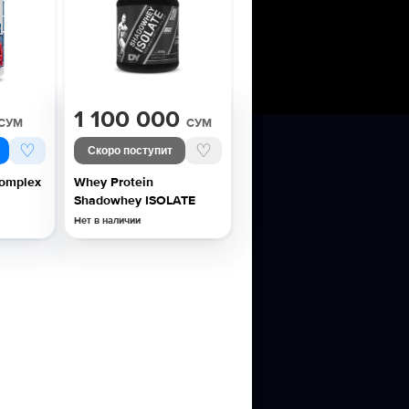
1 100 000
СУМ
СУМ
♡
♡
Скоро поступит
Complex
Whey Protein
Shadowhey ISOLATE
2Kg, 66
Нет в наличии