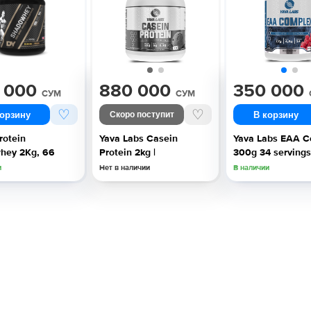
 000
880 000
350 000
СУМ
СУМ
♡
♡
корзину
В корзину
Скоро поступит
rotein
Yava Labs Casein
Yava Labs EAA 
hey 2Kg, 66
Protein 2kg |
300g 34 servings
s
и
Нет в наличии
В наличии