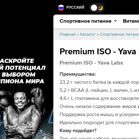
РУССКИЙ
Спортивное питание
Витам
Главная
»
Каталог
»
Спортивное питан
Premium ISO - Yava
Premium ISO - Yava Labs
Преимущества:
23,2 г чистого белка (в каждой по
5,2 г BCAA (L-лейцин, L-валин, L-
4,6 г L-глютамина для восстанов
Очень низкое содержание жиров 
Поддержка роста мышц и ускорен
Идеально подходит для спортсмен
Кому подойдет?
Тем, кто хочет набрать мышечную