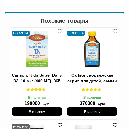
Похожие товары
НОВИНКА
НОВИНКА
Carlson, Kids Super Daily
Carlson, норвежская
D3, 10 мкг (400 МЕ), 365
серия для детей, самый
вегетарианских капель,
лучший рыбий жир
10,3
Омега, натуральный
В наличии
В наличии
190000
370000
сум
сум
В корзину
В корзину
НОВИНКА