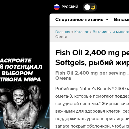
РУССКИЙ
Спортивное питание
Витам
Главная
»
Каталог
»
Витамины и минер
Омега
Fish Oil 2,400 mg pe
Softgels, рыбий жи
Fish Oil 2,400 mg per serving
Омега
Рыбий жир Nature's Bounty® 2400
омега-3, которые помогают подде
сосудистой системы.* Жирные кис
важными для здоровья клеток, се
поддерживать уровень триглицери
запаха покрыт оболочкой, чтобы 