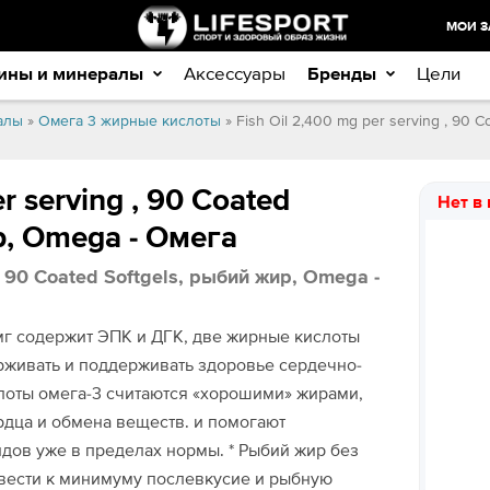
МОИ З
ины и минералы
Аксессуары
Бренды
Цели
алы
»
Омега 3 жирные кислоты
» Fish Oil 2,400 mg per serving , 90 
r serving , 90 Coated
Нет в
р, Omega - Омега
 , 90 Coated Softgels, рыбий жир, Omega -
 мг содержит ЭПК и ДГК, две жирные кислоты
рживать и поддерживать здоровье сердечно-
лоты омега-3 считаются «хорошими» жирами,
рдца и обмена веществ. и помогают
дов уже в пределах нормы. * Рыбий жир без
свести к минимуму послевкусие и рыбную