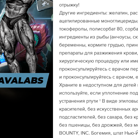
отрыжку!
Другие ингредиенты: желатин, ра
ацетилированные моноглицериды,
токоферолы, полисорбат 80, сорба
ингредиенты из рыбы (анчоусы, с
беременны, кормите грудью, прини
препараты для разжижения крови
хирургическую процедуру или име
проконсультируйтесь с врачом пе
и проконсультируйтесь с врачом, 
Храните в недоступном для детей 
используйте, если уплотнение по
устранения ртути † В виде этилов
красителей, без искусственных ар
подсластителей, без сахара, без к
без пшеницы, без дрожжей, без м
BOUNTY, INC. Богемия, штат Нью-Йор