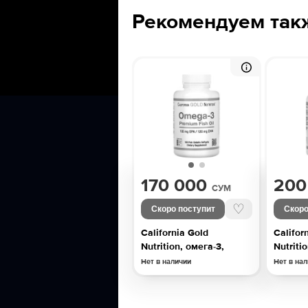
Рекомендуем так
170 000
200
СУМ
♡
Скоро поступит
Скоро
California Gold
Califor
Nutrition, омега-3,
Nutriti
Нет в наличии
Нет в на