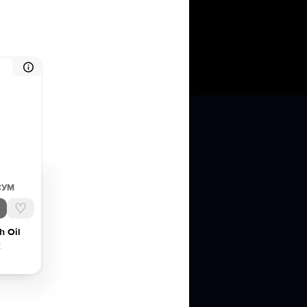
СУМ
♡
h Oil
с