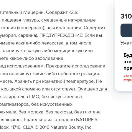
стительный глицерин. Содержит <2%:
310
 пищевая глазурь, смешанные натуральные
т калия (консервант), альгинат натрия. Содержит
кумбрия, сардина). ПРЕДУПРЕЖДЕНИЕ: Если вы
Уже 
маете какие-либо лекарства, в том числе
, планируете какую-либо медицинскую или
Буд
ете какое-либо заболевание,
это
ред использованием. Прекратите использование
пря
если возникнут какие-либо побочные реакции.
Как т
отпра
месте. Хранить при комнатной температуре. Не
д крышкой сломано или отсутствует. Очищено для
ых эфиров Без ГМО, без искусственных
оматизаторов, без искусственных
рахмала, без молока, без лактозы, без глютена,
оллюсков. Тщательно изготовлено NATURE'S
к, 11716, США © 2016 Nature's Bounty, Inc.