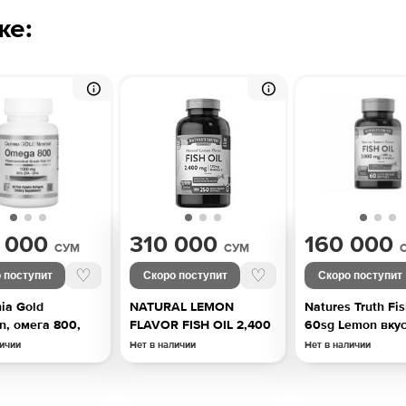
же:
 000
310 000
160 000
СУМ
СУМ
♡
♡
 поступит
Скоро поступит
Скоро поступит
nia Gold
NATURAL LEMON
Natures Truth Fis
on, омега 800,
FLAVOR FISH OIL 2,400
60sg Lemon вку
MG
личии
Нет в наличии
Нет в наличии