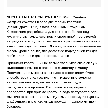
Отзывы (0)
NUCLEAR NUTRITION SYNTHESIS Multi Creatine
Complex
сочетает в себе две формы креатина
(моногидрат и ТКМ) с бета-аланином и таурином.
Композиция разработана для тех, кто работает над
мускулистым телосложением и спортивной подготовкой –
ингредиенты могут использоваться в различных силовых и
выносливых дисциплинах. Добавку можно использовать на
любом уровне опыта, что делает ее подходящей как для
любителей, так и для профессионалов.
Принимая креатин, Вы не только увеличите свою
силу и
выносливость
, но и наберёте
мышечную массу
.
Поступление в мышцы воды вместе с креатином будет
способствовать их увеличению – мышечные волокна
начнут уплотняться, так как на их стенках будет
откладываться протеин. В отличие от стероидных
препаратов, при приёме креатина вода поступает внутрь
мышечных волокон, а не между ними, поэтому
процессы
анаболизма
в клетках мышц проходят намного лучше и
быстрее.