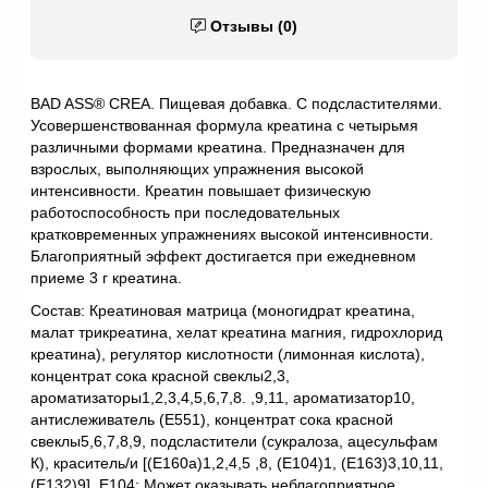
Отзывы (0)
BAD ASS® CREA. Пищевая добавка. С подсластителями.
Усовершенствованная формула креатина с четырьмя
различными формами креатина. Предназначен для
взрослых, выполняющих упражнения высокой
интенсивности. Креатин повышает физическую
работоспособность при последовательных
кратковременных упражнениях высокой интенсивности.
Благоприятный эффект достигается при ежедневном
приеме 3 г креатина.
Состав: Креатиновая матрица (моногидрат креатина,
малат трикреатина, хелат креатина магния, гидрохлорид
креатина), регулятор кислотности (лимонная кислота),
концентрат сока красной свеклы2,3,
ароматизаторы1,2,3,4,5,6,7,8. ,9,11, ароматизатор10,
антислеживатель (Е551), концентрат сока красной
свеклы5,6,7,8,9, подсластители (сукралоза, ацесульфам
К), краситель/и [(E160a)1,2,4,5 ,8, (Е104)1, (Е163)3,10,11,
(Е132)9]. E104: Может оказывать неблагоприятное