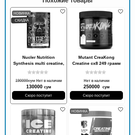
Похожие товары
НОВИНКА
СКИДКА
Nucler Nutrition
Mutant CreaKong
Synthesis multi creatine,
Creatine cx8 249 грамм
Креатине complex 300
30 порций, Креатин
грамм 52 порций
190000
сум
Нет в наличии
Нет в наличии
130000
250000
сум
сум
Скоро поступит
Скоро поступит
НОВИНКА