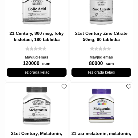
21 Century, 800 mcg, foliy
21st Century Zinc Citrate
kislotasi, 180 tabletka
50mg, 60 tabletka
Mavjud emas
Mavjud emas
120000
80000
sum
sum
Tez orada keladi
Tez orada keladi
21st Century, Melatonin,
21-asr melatonin, melatonin,