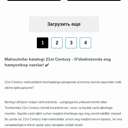
Загрузить еще
1
2
3
4
Mahsulotlar katalogi 21st Century - O'zbekistonda eng
hamyonbop narxlar! ✔️
21st Century mahsulotlarini boshqalarga qaraganda arzonroq narxda qayerdan sotib
olishni qidiryapsizmi?
Bizning LifeSport onlayn-do'konimizda - uyingizgacha yetkazib berish bilan
Toshkentda 21st Century brendi tovarlarini tez, oson va foydali xarid qilishingiz
mumkin. Saytda xarid qilish uchun maqbul shartlarga ega eng yaxshi takliflar mavjud.
Bu yerda siz 21st Century kabi mahsulotlar uchun eng maqbul narxni topasiz, bu esa
xarajatlaringizni imkon qadar past darajada ushlab turadi.