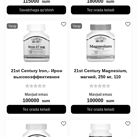
115000
180000
sum
sum
Savatchaga qo'shish
Tez orada keladi
Yangi
Yangi
21st Century Iron,- Ирон
21st Century Magnesium,
высокоэффективное
магний, 250 мг, 110
железо, 27 мг, 110
таблеток
таблеток, которые
Mavjud emas
Mavjud emas
100000
100000
sum
sum
Tez orada keladi
Tez orada keladi