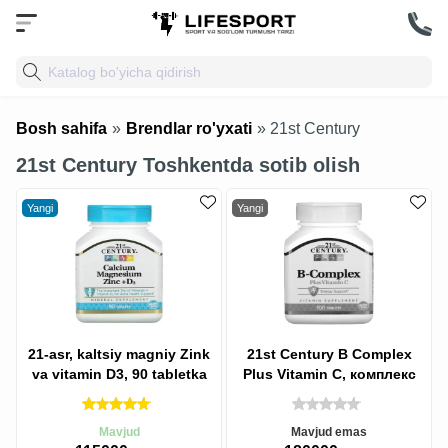
Bosh sahifa
»
Brendlar ro'yxati
» 21st Century
21st Century Toshkentda sotib olish
Yangi
Yangi
21-asr, kaltsiy magniy Zink
21st Century B Complex
va vitamin D3, 90 tabletka
Plus Vitamin C, комплекс
витаминов группы B с
витамином
Mavjud
Mavjud emas