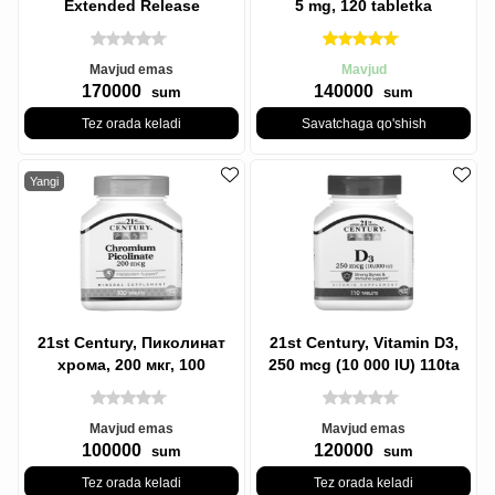
Extended Release
5 mg, 120 tabletka
Melatonin, 10 mg, 120
Tabletkalar
Mavjud emas
Mavjud
170000
140000
sum
sum
Tez orada keladi
Savatchaga qo'shish
Yangi
21st Century, Пиколинат
21st Century, Vitamin D3,
хрома, 200 мкг, 100
250 mcg (10 000 IU) 110ta
таблеток | Chromium
tabletka
Picolinate 200
Mavjud emas
Mavjud emas
100000
120000
sum
sum
Tez orada keladi
Tez orada keladi