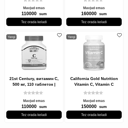
Mavjud emas
Mavjud emas
110000
160000
sum
sum
Tez orada keladi
Tez orada keladi
Yangi
Yangi
21st Century, витамин C,
California Gold Nutrition
500 мг, 110 таблеток |
Vitamin C, Vitamin C
Vitamin C 500 mcg 110 tab
Gummies, Tabiiy apelsin
ta'mi,
Mavjud emas
Mavjud emas
110000
150000
sum
sum
Tez orada keladi
Tez orada keladi