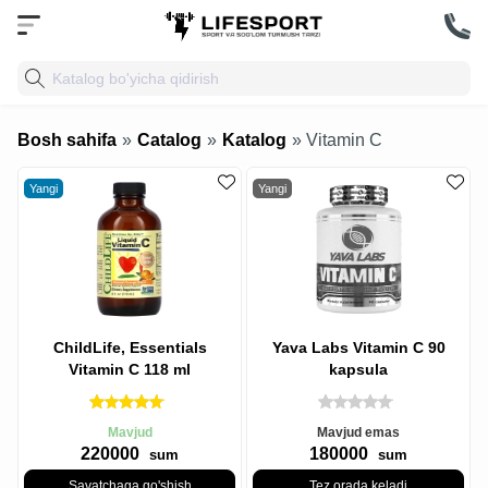
Bosh sahifa
»
Catalog
»
Katalog
» Vitamin C
Yangi
Yangi
ChildLife, Essentials
Yava Labs Vitamin C 90
Vitamin C 118 ml
kapsula
Mavjud
Mavjud emas
220000
180000
sum
sum
Savatchaga qo'shish
Tez orada keladi