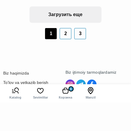
Загрузить еще
1
2
3
Biz ijtimoiy tarmoqlardamiz
Biz haqimizda
To'lov va yetkazib berish
0
Kontaktlar
Katalog
Sevimlilar
Корзина
Manzil