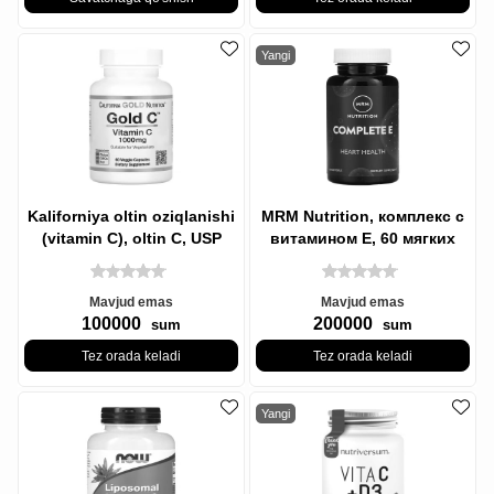
Yangi
Kaliforniya oltin oziqlanishi
MRM Nutrition, комплекс с
(vitamin C), oltin C, USP
витамином E, 60 мягких
darajasidagi oltin
таблеток - Komplex Vitamin
C
Mavjud emas
Mavjud emas
100000
200000
sum
sum
Tez orada keladi
Tez orada keladi
Yangi