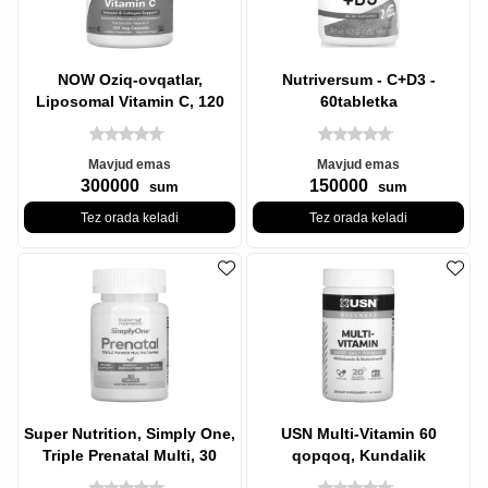
NOW Oziq-ovqatlar,
Nutriversum - C+D3 -
Liposomal Vitamin C, 120
60tabletka
Vegetarian Kapsül
Mavjud emas
Mavjud emas
300000
150000
sum
sum
Tez orada keladi
Tez orada keladi
Super Nutrition, Simply One,
USN Multi-Vitamin 60
Triple Prenatal Multi, 30
qopqoq, Kundalik
Tabletka
Multivitamin, 60 Tabletka