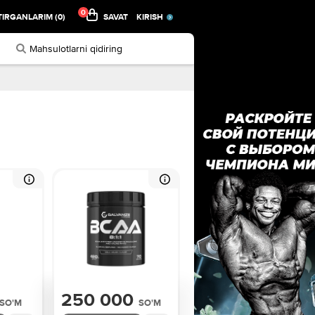
0
IRGANLARIM (0)
SAVAT
KIRISH
250 000
SO'M
SO'M