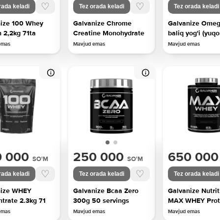
♡
♡
rada keladi
Tez orada keladi
Tez orada keladi
ize 100 Whey
Galvanize Chrome
Galvanize Omeg
n 2,2kg 71ta
Creatine Monohydrate
baliq yog'i (yuqo
emas
Mavjud emas
Mavjud emas
0 000
250 000
650 000
SO'M
SO'M
♡
♡
rada keladi
Tez orada keladi
Tez orada keladi
nize WHEY
Galvanize Bcaa Zero
Galvanize Nutrit
trate 2.3kg 71
300g 50 servings
MAX WHEY Prot
emas
Mavjud emas
Mavjud emas