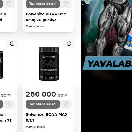
♡
♡
Tez orada keladi
a 3
Galvanize BCAA 8:1:1
ri
420g 70 porsiya
Mavjud emas
250 000
SO'M
SO'M
♡
♡
Tez orada keladi
ion
Galvanize BCAA MAX
ein 73
8:1:1
Mavjud emas