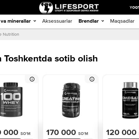
YOQT
 va minerallar
Aksessuarlar
Brendlar
Maqsadlar
 Nutrition
n Toshkentda sotib olish
0 000
170 000
120 000
SO'M
SO'M