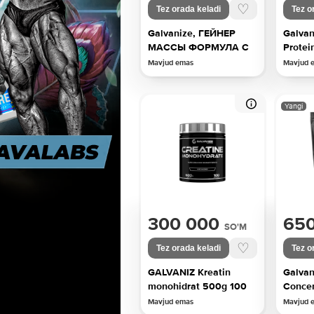
♡
Tez orada keladi
Tez o
Galvanize, ГЕЙНЕР
Galvan
МАССЫ ФОРМУЛА С
Protei
Mavjud emas
Mavjud 
Yangi
300 000
65
SO'M
♡
Tez orada keladi
Tez o
GALVANIZ Kreatin
Galva
monohidrat 500g 100
Concen
ta
Mavjud emas
Mavjud 