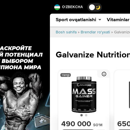
ОʻZBEKCHA
Sport ovqatlanishi
Vitaminlar
Bosh sahifa
»
Brendlar ro'yxati
» Galvanize
Galvanize Nutritio
Yangi
490 000
65
SO'M