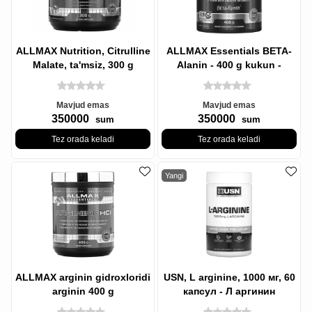
ALLMAX Nutrition, Citrulline
ALLMAX Essentials BETA-
Malate, ta'msiz, 300 g
Alanin - 400 g kukun -
mushaklarning
charchoqlarini
Mavjud emas
Mavjud emas
350000
350000
sum
sum
Tez orada keladi
Tez orada keladi
Yangi
ALLMAX arginin gidroxloridi
USN, L arginine, 1000 мг, 60
arginin 400 g
капсул - Л аргинин