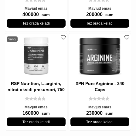
Mavjud emas
Mavjud emas
400000
200000
sum
sum
Tez orada keladi
Tez orada keladi
Yangi
RSP Nutrition, L-arginin,
XPN Pure Arginine - 240
nitrat oksidi prekursori, 750
Caps
mg, 100 kapsula
Mavjud emas
Mavjud emas
160000
230000
sum
sum
Tez orada keladi
Tez orada keladi