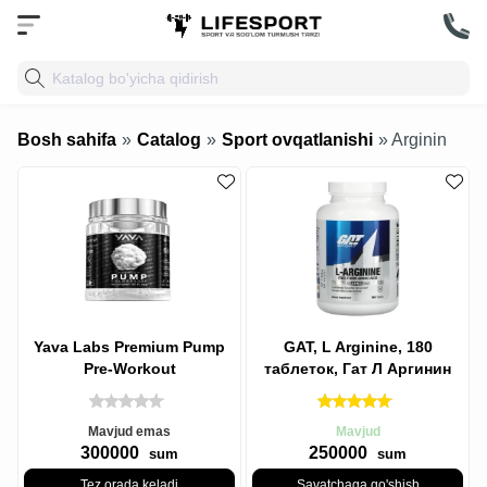
Bosh sahifa
»
Catalog
»
Sport ovqatlanishi
» Arginin
Yava Labs Premium Pump
GAT, L Arginine, 180
Pre-Workout
таблеток, Гат Л Аргинин
Mavjud emas
Mavjud
300000
250000
sum
sum
Tez orada keladi
Savatchaga qo'shish