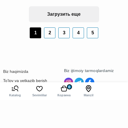
Загрузить еще
1
2
3
4
5
Biz ijtimoiy tarmoqlardamiz
Biz haqimizda
To'lov va yetkazib berish
0
Kontaktlar
Katalog
Sevimlilar
Корзина
Manzil