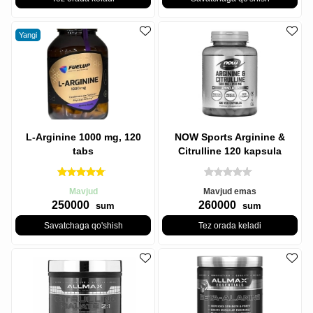
Yangi
L-Arginine 1000 mg, 120
NOW Sports Arginine &
tabs
Citrulline 120 kapsula
Mavjud
Mavjud emas
250000
260000
sum
sum
Savatchaga qo'shish
Tez orada keladi