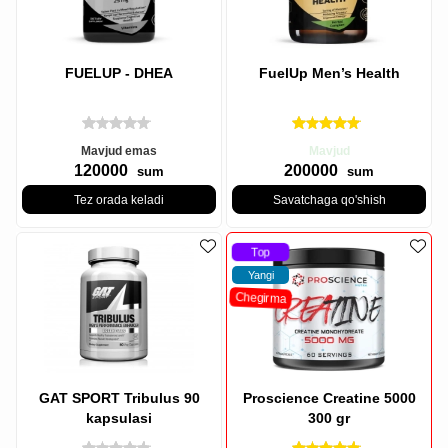
FUELUP - DHEA
FuelUp Men’s Health
Mavjud emas
Mavjud
120000
200000
sum
sum
Tez orada keladi
Savatchaga qo'shish
Top
Yangi
Chegirma
GAT SPORT Tribulus 90
Proscience Creatine 5000
kapsulasi
300 gr