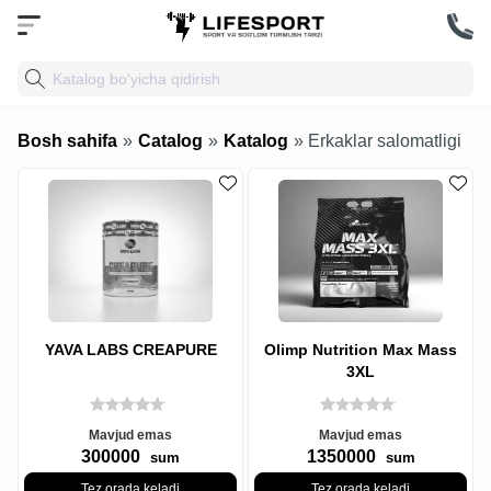
Bosh sahifa
»
Catalog
»
Katalog
» Erkaklar salomatligi
YAVA LABS CREAPURE
Olimp Nutrition Max Mass
3XL
Mavjud emas
Mavjud emas
300000
1350000
sum
sum
Tez orada keladi
Tez orada keladi