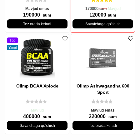
170000
sum
Mavjud emas
Mavjud
190000
120000
sum
sum
Tez orada keladi
Savatchaga qo'shish
Top
Yangi
Olimp BCAA Xplode
Olimp Ashwagandha 600
Sport
Mavjud
Mavjud emas
400000
220000
sum
sum
Savatchaga qo'shish
Tez orada keladi