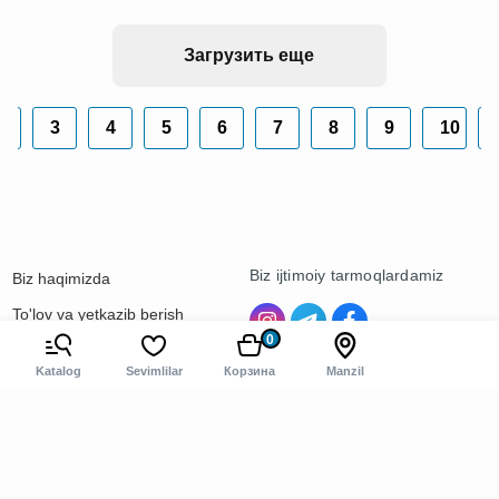
Загрузить еще
2
3
4
5
6
7
8
9
10
.
Biz ijtimoiy tarmoqlardamiz
Biz haqimizda
To'lov va yetkazib berish
0
Kontaktlar
Katalog
Sevimlilar
Корзина
Manzil