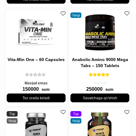
Yangi
Vita-Min One – 60 Capsules
Anabolic Amino 9000 Mega
Tabs – 150 Tablets
Mavjud emas
Mavjud
150000
250000
sum
sum
Tez orada keladi
Savatchaga qo'shish
Top
Top
Yangi
Yangi