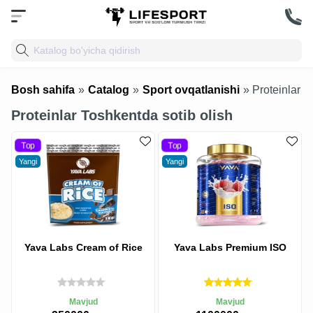
Bosh sahifa
»
Catalog
»
Sport ovqatlanishi
» Proteinlar
Proteinlar Toshkentda sotib olish
Top
Top
Yangi
Yangi
Yava Labs Cream of Rice
Yava Labs Premium ISO
Mavjud
Mavjud