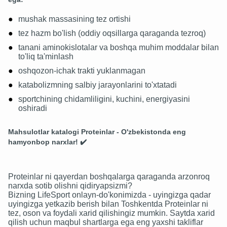
mushak massasining tez ortishi
tez hazm bo'lish (oddiy oqsillarga qaraganda tezroq)
tanani aminokislotalar va boshqa muhim moddalar bilan
to'liq ta'minlash
oshqozon-ichak trakti yuklanmagan
katabolizmning salbiy jarayonlarini to'xtatadi
sportchining chidamliligini, kuchini, energiyasini
oshiradi
Mahsulotlar katalogi
Proteinlar
- O'zbekistonda eng
hamyonbop narxlar! ✔️
Proteinlar ni qayerdan boshqalarga qaraganda arzonroq
narxda sotib olishni qidiryapsizmi?
Bizning LifeSport onlayn-do'konimizda - uyingizga qadar
uyingizga yetkazib berish bilan Toshkentda Proteinlar ni
tez, oson va foydali xarid qilishingiz mumkin. Saytda xarid
qilish uchun maqbul shartlarga ega eng yaxshi takliflar