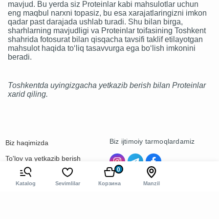
mavjud. Bu yerda siz Proteinlar kabi mahsulotlar uchun
eng maqbul narxni topasiz, bu esa xarajatlaringizni imkon
qadar past darajada ushlab turadi. Shu bilan birga,
sharhlarning mavjudligi va Proteinlar toifasining Toshkent
shahrida fotosurat bilan qisqacha tavsifi taklif etilayotgan
mahsulot haqida to‘liq tasavvurga ega bo‘lish imkonini
beradi.
Toshkentda uyingizgacha yetkazib berish bilan Proteinlar
xarid qiling.
Biz ijtimoiy tarmoqlardamiz
Biz haqimizda
To'lov va yetkazib berish
0
Kontaktlar
Katalog
Sevimlilar
Корзина
Manzil