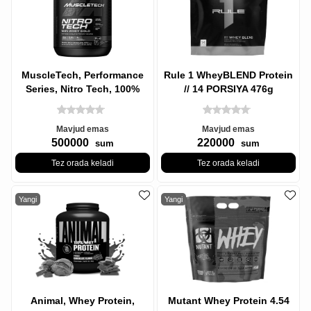
MuscleTech, Performance
Rule 1 WheyBLEND Protein
Series, Nitro Tech, 100%
// 14 PORSIYA 476g
Whey Gold (100% Whey),
(Chocolate)
Double
Mavjud emas
Mavjud emas
500000
220000
sum
sum
Tez orada keladi
Tez orada keladi
Yangi
Yangi
Animal, Whey Protein,
Mutant Whey Protein 4.54