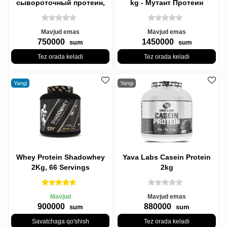
сывороточный протеин,
kg - Мутант Протеин
шоколадный, 1,81 кг
Mavjud emas
Mavjud emas
750000
1450000
sum
sum
Tez orada keladi
Tez orada keladi
Yangi
Yangi
Whey Protein Shadowhey
Yava Labs Casein Protein
2Kg, 66 Servings
2kg
Mavjud
Mavjud emas
900000
880000
sum
sum
Savatchaga qo'shish
Tez orada keladi