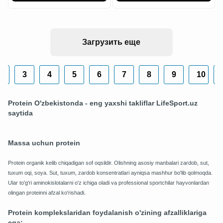
Загрузить еще
2
3
4
5
6
7
8
9
10
.
Protein O'zbekistonda - eng yaxshi takliflar LifeSport.uz
saytida
Massa uchun protein
Protein organik kelib chiqadigan sof oqsildir. Olishning asosiy manbalari zardob, sut,
tuxum oqi, soya. Sut, tuxum, zardob konsentratlari ayniqsa mashhur bo'lib qolmoqda.
Ular to'g'ri aminokislotalarni o'z ichiga oladi va professional sportchilar hayvonlardan
olingan proteinni afzal ko'rishadi.
Protein komplekslaridan foydalanish o'zining afzalliklariga
ega: