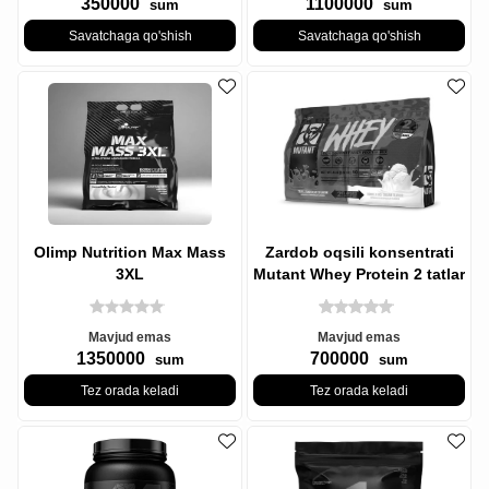
350000
1100000
sum
sum
Savatchaga qo'shish
Savatchaga qo'shish
Olimp Nutrition Max Mass
Zardob oqsili konsentrati
3XL
Mutant Whey Protein 2 tatlar
bir qop 1,8 KG uch
Mavjud emas
Mavjud emas
1350000
700000
sum
sum
Tez orada keladi
Tez orada keladi