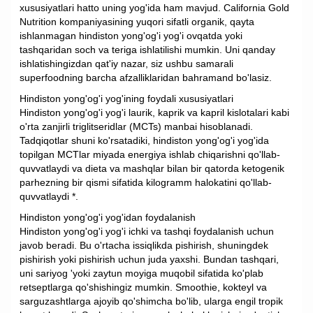
xususiyatlari hatto uning yog'ida ham mavjud. California Gold
Nutrition kompaniyasining yuqori sifatli organik, qayta
ishlanmagan hindiston yong'og'i yog'i ovqatda yoki
tashqaridan soch va teriga ishlatilishi mumkin. Uni qanday
ishlatishingizdan qat'iy nazar, siz ushbu samarali
superfoodning barcha afzalliklaridan bahramand bo'lasiz.
Hindiston yong'og'i yog'ining foydali xususiyatlari
Hindiston yong'og'i yog'i laurik, kaprik va kapril kislotalari kabi
o'rta zanjirli triglitseridlar (MCTs) manbai hisoblanadi.
Tadqiqotlar shuni ko'rsatadiki, hindiston yong'og'i yog'ida
topilgan MCTlar miyada energiya ishlab chiqarishni qo'llab-
quvvatlaydi va dieta va mashqlar bilan bir qatorda ketogenik
parhezning bir qismi sifatida kilogramm halokatini qo'llab-
quvvatlaydi *.
Hindiston yong'og'i yog'idan foydalanish
Hindiston yong'og'i yog'i ichki va tashqi foydalanish uchun
javob beradi. Bu o'rtacha issiqlikda pishirish, shuningdek
pishirish yoki pishirish uchun juda yaxshi. Bundan tashqari,
uni sariyog 'yoki zaytun moyiga muqobil sifatida ko'plab
retseptlarga qo'shishingiz mumkin. Smoothie, kokteyl va
sarguzashtlarga ajoyib qo'shimcha bo'lib, ularga engil tropik