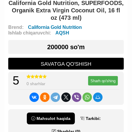
California Gold Nutrition, SUPERFOODS,
Organik Extra Virgin Coconut Oil, 16 fl
oz (473 ml)
Brend:
California Gold Nutrition
Ishlab chiqaruvchi:
AQSH
200000 so'm
SAVATGA QO'SHISH
5
Sharh qo'shing
0 sharhlar
Mahsulot haqida
Tarkibi:
Sharhlar (0)