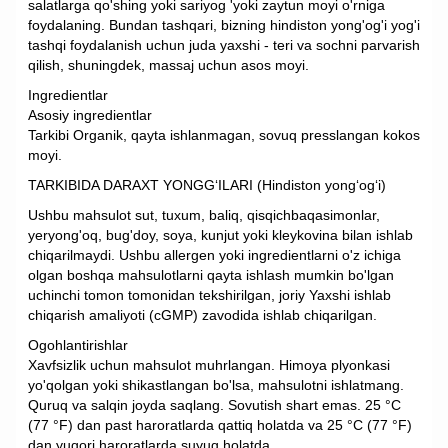
salatlarga qo'shing yoki sariyog 'yoki zaytun moyi o'rniga
foydalaning. Bundan tashqari, bizning hindiston yong'og'i yog'i
tashqi foydalanish uchun juda yaxshi - teri va sochni parvarish
qilish, shuningdek, massaj uchun asos moyi.
Ingredientlar
Asosiy ingredientlar
Tarkibi Organik, qayta ishlanmagan, sovuq presslangan kokos
moyi.
TARKIBIDA DARAXT YONGG‘ILARI (Hindiston yong‘og‘i)
Ushbu mahsulot sut, tuxum, baliq, qisqichbaqasimonlar,
yeryong'oq, bug'doy, soya, kunjut yoki kleykovina bilan ishlab
chiqarilmaydi. Ushbu allergen yoki ingredientlarni o'z ichiga
olgan boshqa mahsulotlarni qayta ishlash mumkin bo'lgan
uchinchi tomon tomonidan tekshirilgan, joriy Yaxshi ishlab
chiqarish amaliyoti (cGMP) zavodida ishlab chiqarilgan.
Ogohlantirishlar
Xavfsizlik uchun mahsulot muhrlangan. Himoya plyonkasi
yo'qolgan yoki shikastlangan bo'lsa, mahsulotni ishlatmang.
Quruq va salqin joyda saqlang. Sovutish shart emas. 25 °C
(77 °F) dan past haroratlarda qattiq holatda va 25 °C (77 °F)
dan yuqori haroratlarda suyuq holatda.