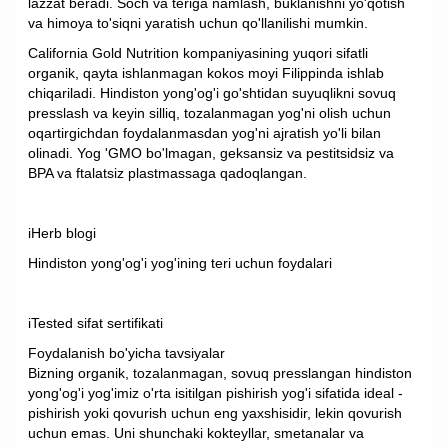
lazzat beradi. Soch va teriga namlash, buklanishni yo'qotish
va himoya to'siqni yaratish uchun qo'llanilishi mumkin.
California Gold Nutrition kompaniyasining yuqori sifatli
organik, qayta ishlanmagan kokos moyi Filippinda ishlab
chiqariladi. Hindiston yong'og'i go'shtidan suyuqlikni sovuq
presslash va keyin silliq, tozalanmagan yog'ni olish uchun
oqartirgichdan foydalanmasdan yog'ni ajratish yo'li bilan
olinadi. Yog 'GMO bo'lmagan, geksansiz va pestitsidsiz va
BPA va ftalatsiz plastmassaga qadoqlangan.
iHerb blogi
Hindiston yong'og'i yog'ining teri uchun foydalari
iTested sifat sertifikati
Foydalanish bo'yicha tavsiyalar
Bizning organik, tozalanmagan, sovuq presslangan hindiston
yong'og'i yog'imiz o'rta isitilgan pishirish yog'i sifatida ideal -
pishirish yoki qovurish uchun eng yaxshisidir, lekin qovurish
uchun emas. Uni shunchaki kokteyllar, smetanalar va