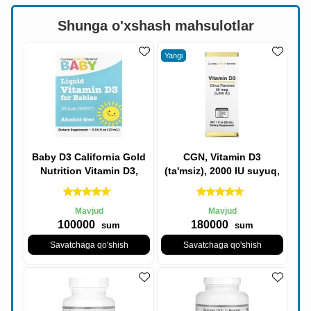
Shunga o'xshash mahsulotlar
Yangi
Baby D3 California Gold
CGN, Vitamin D3
Nutrition Vitamin D3,
(ta'msiz), 2000 IU suyuq,
Suyuq Vitamin D3, 400 IU,
30 ml
10 mkg,
Mavjud
Mavjud
100000
180000
sum
sum
Savatchaga qo'shish
Savatchaga qo'shish