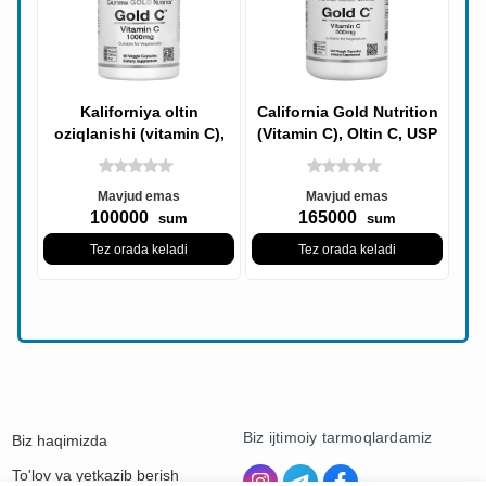
Kaliforniya oltin
California Gold Nutrition
oziqlanishi (vitamin C),
(Vitamin C), Oltin C, USP
oltin C, USP darajasidagi
darajasidagi Vitamin C,
oltin
500
Mavjud emas
Mavjud emas
100000
165000
sum
sum
Tez orada keladi
Tez orada keladi
Biz ijtimoiy tarmoqlardamiz
Biz haqimizda
To'lov va yetkazib berish