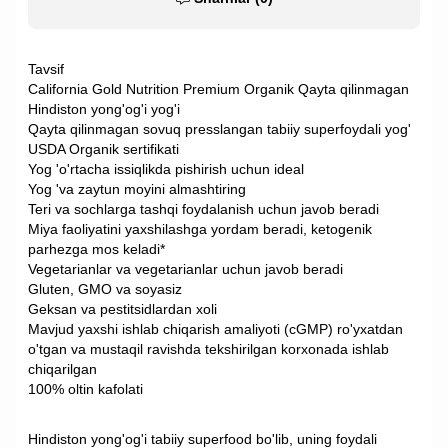
Tavsif
California Gold Nutrition Premium Organik Qayta qilinmagan
Hindiston yong'og'i yog'i
Qayta qilinmagan sovuq presslangan tabiiy superfoydali yog'
USDA Organik sertifikati
Yog 'o'rtacha issiqlikda pishirish uchun ideal
Yog 'va zaytun moyini almashtiring
Teri va sochlarga tashqi foydalanish uchun javob beradi
Miya faoliyatini yaxshilashga yordam beradi, ketogenik
parhezga mos keladi*
Vegetarianlar va vegetarianlar uchun javob beradi
Gluten, GMO va soyasiz
Geksan va pestitsidlardan xoli
Mavjud yaxshi ishlab chiqarish amaliyoti (cGMP) ro'yxatdan
o'tgan va mustaqil ravishda tekshirilgan korxonada ishlab
chiqarilgan
100% oltin kafolati
Hindiston yong'og'i tabiiy superfood bo'lib, uning foydali