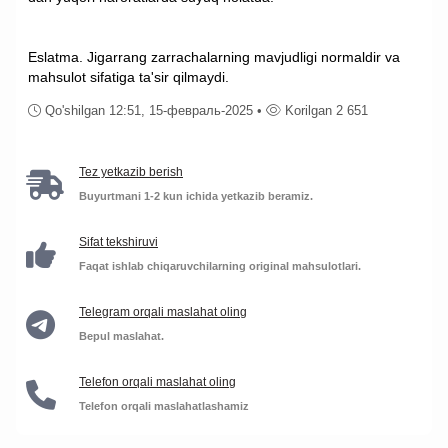
Eslatma. Jigarrang zarrachalarning mavjudligi normaldir va
mahsulot sifatiga ta'sir qilmaydi.
Qo'shilgan 12:51, 15-февраль-2025 •
Korilgan 2 651
Tez yetkazib berish
Buyurtmani 1-2 kun ichida yetkazib beramiz.
Sifat tekshiruvi
Faqat ishlab chiqaruvchilarning original mahsulotlari.
Telegram orqali maslahat oling
Bepul maslahat.
Telefon orqali maslahat oling
Telefon orqali maslahatlashamiz