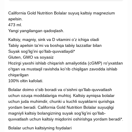
California Gold Nutrition Bolalar suyuq kaltsiy magnezium
apelsin.
473 ml.
Yangi yangilangan qadoqlash.
Kaltsiy, magniy, sink va D vitamini o'z ichiga oladi
Tabiiy apelsin ta'mi va boshqa tabiiy lazzatlar bilan
Suyak sog'lig'ini qo'llab-quvvatlaydi*
Gluten, GMO va soyasiz
Hozirgi yaxshi ishlab chiqarish amaliyotida (cGMP) ro'yxatdan
o'tgan va mustaqil ravishda ko'rib chiqilgan zavodda ishlab
chiqarilgan
100% oltin kafolati.
Bolalar doimo o'sib boradi va o'sishni qo'llab-quvvatlash
uchun ozuqa moddalariga muhtoj. Kaltsiy ayniqsa bolalar
uchun juda muhimdir, chunki u kuchli suyaklarni qurishga
yordam beradi. California Gold Nutrition Bolalar suyuqligi
magniyli kaltsiy bolangizning suyak sog'lig'ini qo'llab-
quvvatlash uchun kaltsiy miqdorini oshirishga yordam beradi*.
Bolalar uchun kaltsiyning foydalari