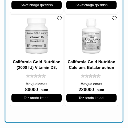
Savatchaga qo'shish
Savatchaga qo'shish
California Gold Nutrition
California Gold Nutrition
(2000 IU) Vitamin D3,
Calcium, Bolalar uchun
Vitamin D3, 50 mkg, 90
suyuq kaltsiy magniyli,
Baliq
Mavjud emas
Mavjud emas
80000
220000
sum
sum
Tez orada keladi
Tez orada keladi