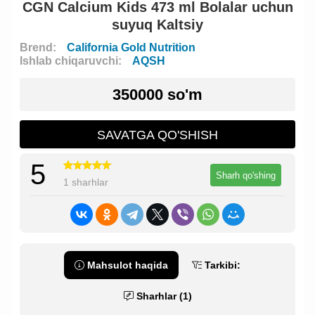
CGN Calcium Kids 473 ml Bolalar uchun
suyuq Kaltsiy
Brend:
California Gold Nutrition
Ishlab chiqaruvchi:
AQSH
350000 so'm
SAVATGA QO'SHISH
5
Sharh qo'shing
1 sharhlar
Mahsulot haqida
Tarkibi:
Sharhlar (1)