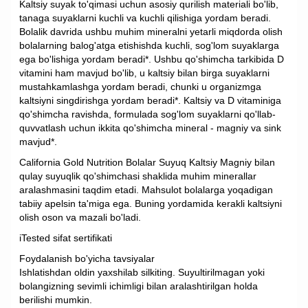
Kaltsiy suyak to'qimasi uchun asosiy qurilish materiali bo'lib,
tanaga suyaklarni kuchli va kuchli qilishiga yordam beradi.
Bolalik davrida ushbu muhim mineralni yetarli miqdorda olish
bolalarning balog'atga etishishda kuchli, sog'lom suyaklarga
ega bo'lishiga yordam beradi*. Ushbu qo'shimcha tarkibida D
vitamini ham mavjud bo'lib, u kaltsiy bilan birga suyaklarni
mustahkamlashga yordam beradi, chunki u organizmga
kaltsiyni singdirishga yordam beradi*. Kaltsiy va D vitaminiga
qo'shimcha ravishda, formulada sog'lom suyaklarni qo'llab-
quvvatlash uchun ikkita qo'shimcha mineral - magniy va sink
mavjud*.
California Gold Nutrition Bolalar Suyuq Kaltsiy Magniy bilan
qulay suyuqlik qo'shimchasi shaklida muhim minerallar
aralashmasini taqdim etadi. Mahsulot bolalarga yoqadigan
tabiiy apelsin ta'miga ega. Buning yordamida kerakli kaltsiyni
olish oson va mazali bo'ladi.
iTested sifat sertifikati
Foydalanish bo'yicha tavsiyalar
Ishlatishdan oldin yaxshilab silkiting. Suyultirilmagan yoki
bolangizning sevimli ichimligi bilan aralashtirilgan holda
berilishi mumkin.