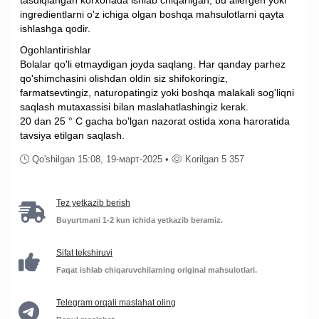
tasdiqlangan korxonada ishlab chiqarilgan, bu allergen yoki
ingredientlarni o'z ichiga olgan boshqa mahsulotlarni qayta
ishlashga qodir.
Ogohlantirishlar
Bolalar qo'li etmaydigan joyda saqlang. Har qanday parhez
qo'shimchasini olishdan oldin siz shifokoringiz,
farmatsevtingiz, naturopatingiz yoki boshqa malakali sog'liqni
saqlash mutaxassisi bilan maslahatlashingiz kerak.
20 dan 25 ° C gacha bo'lgan nazorat ostida xona haroratida
tavsiya etilgan saqlash.
Qo'shilgan 15:08, 19-март-2025 •
Korilgan 5 357
Tez yetkazib berish
Buyurtmani 1-2 kun ichida yetkazib beramiz.
Sifat tekshiruvi
Faqat ishlab chiqaruvchilarning original mahsulotlari.
Telegram orqali maslahat oling