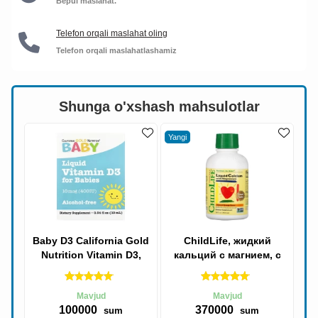
Bepul maslahat.
Telefon orqali maslahat oling
Telefon orqali maslahatlashamiz
Shunga o'xshash mahsulotlar
Yangi
Baby D3 California Gold
ChildLife, жидкий
Nutrition Vitamin D3,
кальций с магнием, с
Suyuq Vitamin D3, 400 IU,
апельсиновым вкусом,
10 mkg,
473 мл | Liquid
Mavjud
Mavjud
100000
370000
sum
sum