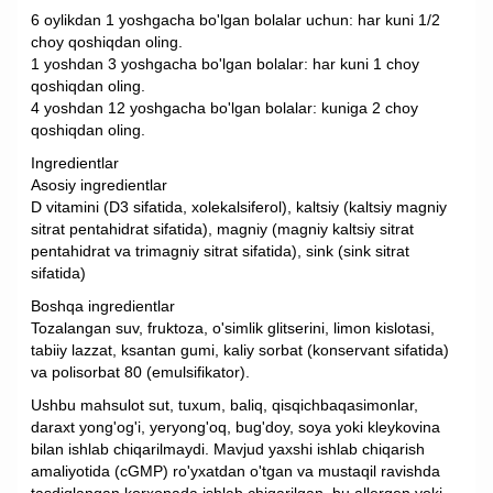
6 oylikdan 1 yoshgacha bo'lgan bolalar uchun: har kuni 1/2
choy qoshiqdan oling.
1 yoshdan 3 yoshgacha bo'lgan bolalar: har kuni 1 choy
qoshiqdan oling.
4 yoshdan 12 yoshgacha bo'lgan bolalar: kuniga 2 choy
qoshiqdan oling.
Ingredientlar
Asosiy ingredientlar
D vitamini (D3 sifatida, xolekalsiferol), kaltsiy (kaltsiy magniy
sitrat pentahidrat sifatida), magniy (magniy kaltsiy sitrat
pentahidrat va trimagniy sitrat sifatida), sink (sink sitrat
sifatida)
Boshqa ingredientlar
Tozalangan suv, fruktoza, o'simlik glitserini, limon kislotasi,
tabiiy lazzat, ksantan gumi, kaliy sorbat (konservant sifatida)
va polisorbat 80 (emulsifikator).
Ushbu mahsulot sut, tuxum, baliq, qisqichbaqasimonlar,
daraxt yong'og'i, yeryong'oq, bug'doy, soya yoki kleykovina
bilan ishlab chiqarilmaydi. Mavjud yaxshi ishlab chiqarish
amaliyotida (cGMP) ro'yxatdan o'tgan va mustaqil ravishda