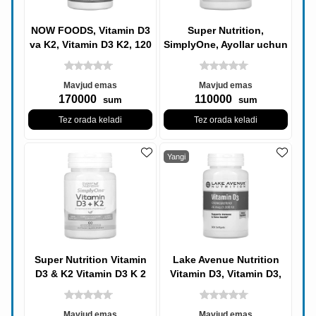
NOW FOODS, Vitamin D3
Super Nutrition,
va K2, Vitamin D3 K2, 120
SimplyOne, Ayollar uchun
sabzavotli kapsulalar
50+ Uch tomonlama
Multivitamin,
Mavjud emas
Mavjud emas
170000
110000
sum
sum
Tez orada keladi
Tez orada keladi
Yangi
Super Nutrition Vitamin
Lake Avenue Nutrition
D3 & K2 Vitamin D3 K 2
Vitamin D3, Vitamin D3,
60 Veg Kapsulalar
25 mkg (1000 IU), 360
Softgels
Mavjud emas
Mavjud emas