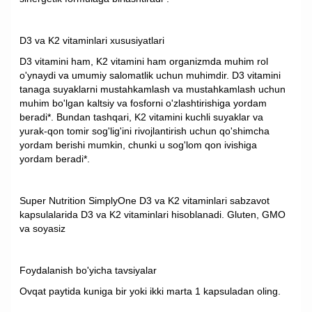
D3 va K2 vitaminlari xususiyatlari
D3 vitamini ham, K2 vitamini ham organizmda muhim rol
o'ynaydi va umumiy salomatlik uchun muhimdir. D3 vitamini
tanaga suyaklarni mustahkamlash va mustahkamlash uchun
muhim bo'lgan kaltsiy va fosforni o'zlashtirishiga yordam
beradi*. Bundan tashqari, K2 vitamini kuchli suyaklar va
yurak-qon tomir sog'lig'ini rivojlantirish uchun qo'shimcha
yordam berishi mumkin, chunki u sog'lom qon ivishiga
yordam beradi*.
Super Nutrition SimplyOne D3 va K2 vitaminlari sabzavot
kapsulalarida D3 va K2 vitaminlari hisoblanadi. Gluten, GMO
va soyasiz
Foydalanish bo'yicha tavsiyalar
Ovqat paytida kuniga bir yoki ikki marta 1 kapsuladan oling.