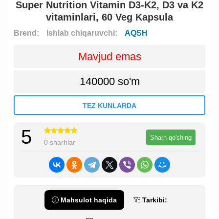
Super Nutrition Vitamin D3-K2, D3 va K2
vitaminlari, 60 Veg Kapsula
Brend:
Ishlab chiqaruvchi:
AQSH
Mavjud emas
140000 so'm
TEZ KUNLARDA
5
Sharh qo'shing
0 sharhlar
Mahsulot haqida
Tarkibi: