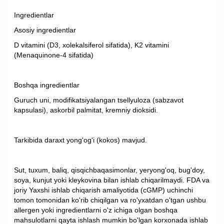
Ingredientlar
Asosiy ingredientlar
D vitamini (D3, xolekalsiferol sifatida), K2 vitamini
(Menaquinone-4 sifatida)
Boshqa ingredientlar
Guruch uni, modifikatsiyalangan tsellyuloza (sabzavot
kapsulasi), askorbil palmitat, kremniy dioksidi.
Tarkibida daraxt yong'og'i (kokos) mavjud.
Sut, tuxum, baliq, qisqichbaqasimonlar, yeryong'oq, bug'doy,
soya, kunjut yoki kleykovina bilan ishlab chiqarilmaydi. FDA va
joriy Yaxshi ishlab chiqarish amaliyotida (cGMP) uchinchi
tomon tomonidan ko'rib chiqilgan va ro'yxatdan o'tgan ushbu
allergen yoki ingredientlarni o'z ichiga olgan boshqa
mahsulotlarni qayta ishlash mumkin bo'lgan korxonada ishlab