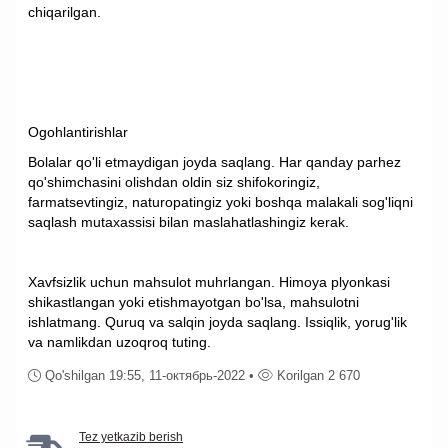
chiqarilgan.
Ogohlantirishlar
Bolalar qo'li etmaydigan joyda saqlang. Har qanday parhez
qo'shimchasini olishdan oldin siz shifokoringiz,
farmatsevtingiz, naturopatingiz yoki boshqa malakali sog'liqni
saqlash mutaxassisi bilan maslahatlashingiz kerak.
Xavfsizlik uchun mahsulot muhrlangan. Himoya plyonkasi
shikastlangan yoki etishmayotgan bo'lsa, mahsulotni
ishlatmang. Quruq va salqin joyda saqlang. Issiqlik, yorug'lik
va namlikdan uzoqroq tuting.
Qo'shilgan 19:55, 11-октябрь-2022 •
Korilgan 2 670
Tez yetkazib berish