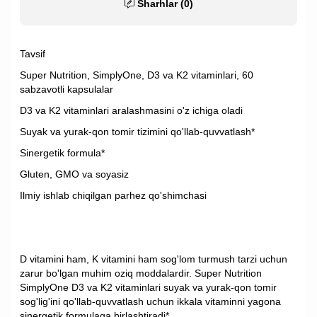
Sharhlar (0)
Tavsif
Super Nutrition, SimplyOne, D3 va K2 vitaminlari, 60
sabzavotli kapsulalar
D3 va K2 vitaminlari aralashmasini o'z ichiga oladi
Suyak va yurak-qon tomir tizimini qo'llab-quvvatlash*
Sinergetik formula*
Gluten, GMO va soyasiz
Ilmiy ishlab chiqilgan parhez qo'shimchasi
D vitamini ham, K vitamini ham sog'lom turmush tarzi uchun
zarur bo'lgan muhim oziq moddalardir. Super Nutrition
SimplyOne D3 va K2 vitaminlari suyak va yurak-qon tomir
sog'lig'ini qo'llab-quvvatlash uchun ikkala vitaminni yagona
sinergetik formulaga birlashtiradi*.