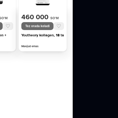
460 000
SO'M
SO'M
♡
♡
Tez orada keladi
en +
Youtheory kollagen, 18 ta
Mavjud emas