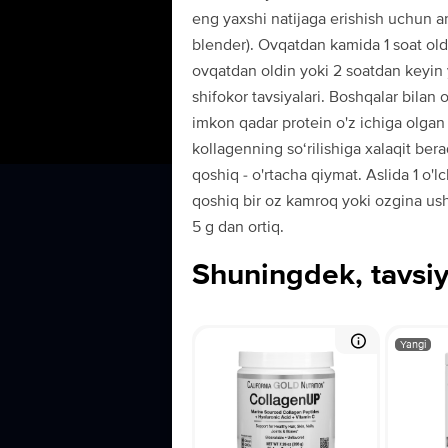
eng yaxshi natijaga erishish uchun a
blender). Ovqatdan kamida 1 soat old
ovqatdan oldin yoki 2 soatdan keyin 
shifokor tavsiyalari. Boshqalar bilan 
imkon qadar protein o'z ichiga olgan
kollagenning so‘rilishiga xalaqit bera
qoshiq - o'rtacha qiymat. Aslida 1 o'l
qoshiq bir oz kamroq yoki ozgina us
5 g dan ortiq.
Shuningdek, tavsiy
Yangi