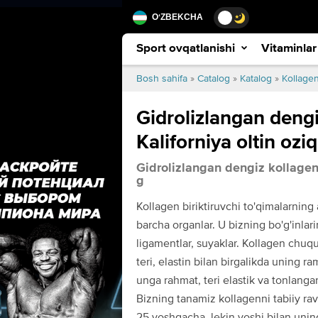
ОʻZBEKCHA
Sport ovqatlanishi
Vitaminlar
Bosh sahifa
»
Catalog
»
Katalog
»
Kollage
Gidrolizlangan dengi
Kaliforniya oltin ozi
Gidrolizlangan dengiz kollagen 
g
Kollagen biriktiruvchi to'qimalarning 
barcha organlar. U bizning bo'g'inlar
ligamentlar, suyaklar. Kollagen chuq
teri, elastin bilan birgalikda uning ram
unga rahmat, teri elastik va tonlangan
Bizning tanamiz kollagenni tabiiy rav
25 yoshgacha, lekin yoshi bilan unin