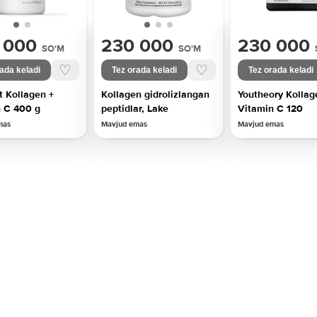
 000
230 000
230 000
SO'M
SO'M
♡
♡
ada keladi
Tez orada keladi
Tez orada keladi
t Kollagen +
Kollagen gidrolizlangan
Youtheory Kollag
 C 400 g
peptidlar, Lake
Vitamin C 120
mas
Mavjud emas
Mavjud emas