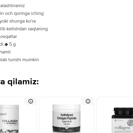
ralashtiramiz
in och qoringa iching
yoki shunga ko'ra
olib ketishdan saqlaning
 ovqatlar
di.◆ 5 g
chamli
hlab turishi mumkin
a qilamiz: