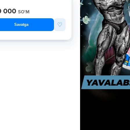
0 000
SO'M
♡
Savatga