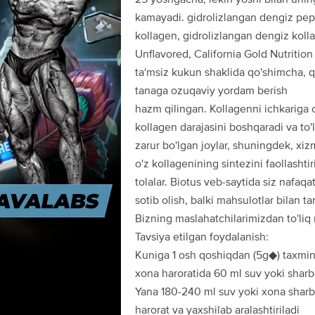
kamayadi. gidrolizlangan dengiz pept
kollagen, gidrolizlangan dengiz kolla
Unflavored, California Gold Nutrition
ta'msiz kukun shaklida qo'shimcha, q
tanaga ozuqaviy yordam berish
hazm qilingan. Kollagenni ichkariga o
kollagen darajasini boshqaradi va to'l
zarur bo'lgan joylar, shuningdek, xiz
o'z kollagenining sintezini faollashtir
tolalar. Biotus veb-saytida siz nafaq
sotib olish, balki mahsulotlar bilan ta
Bizning maslahatchilarimizdan to'liq
Tavsiya etilgan foydalanish:
Kuniga 1 osh qoshiqdan (5g◆) taxmina
xona haroratida 60 ml suv yoki sharba
Yana 180-240 ml suv yoki xona sharb
harorat va yaxshilab aralashtiriladi