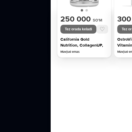
250 000
300
SO'M
♡
Tez orada keladi
Tez or
California Gold
OstroVi
Nutrition, CollagenUP,
Vitamin
Mavjud emas
Mavjud e