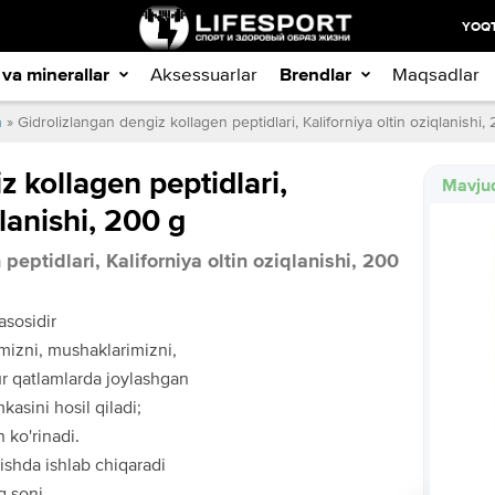
YOQT
 va minerallar
Aksessuarlar
Brendlar
Maqsadlar
n
» Gidrolizlangan dengiz kollagen peptidlari, Kaliforniya oltin oziqlanishi,
z kollagen peptidlari,
Mavju
qlanishi, 200 g
peptidlari, Kaliforniya oltin oziqlanishi, 200
asosidir
imizni, mushaklarimizni,
ur qatlamlarda joylashgan
kasini hosil qiladi;
 ko'rinadi.
ishda ishlab chiqaradi
g soni