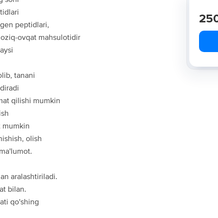
idlari
25
gen peptidlari,
 oziq-ovqat mahsulotidir
aysi
lib, tanani
diradi
mat qilishi mumkin
ish
at mumkin
nishish, olish
 ma'lumot.
n aralashtiriladi.
t bilan.
ati qo'shing