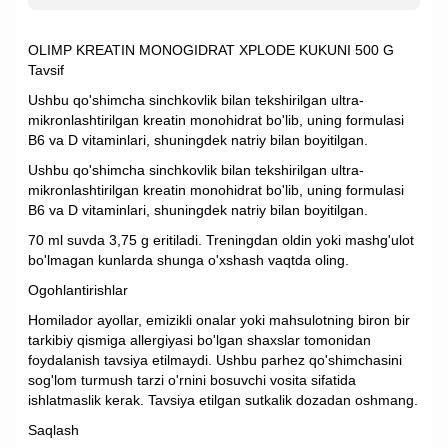
OLIMP KREATIN MONOGIDRAT XPLODE KUKUNI 500 G
Tavsif
Ushbu qo'shimcha sinchkovlik bilan tekshirilgan ultra-
mikronlashtirilgan kreatin monohidrat bo'lib, uning formulasi
B6 va D vitaminlari, shuningdek natriy bilan boyitilgan.
Ushbu qo'shimcha sinchkovlik bilan tekshirilgan ultra-
mikronlashtirilgan kreatin monohidrat bo'lib, uning formulasi
B6 va D vitaminlari, shuningdek natriy bilan boyitilgan.
70 ml suvda 3,75 g eritiladi. Treningdan oldin yoki mashg'ulot
bo'lmagan kunlarda shunga o'xshash vaqtda oling.
Ogohlantirishlar
Homilador ayollar, emizikli onalar yoki mahsulotning biron bir
tarkibiy qismiga allergiyasi bo'lgan shaxslar tomonidan
foydalanish tavsiya etilmaydi. Ushbu parhez qo'shimchasini
sog'lom turmush tarzi o'rnini bosuvchi vosita sifatida
ishlatmaslik kerak. Tavsiya etilgan sutkalik dozadan oshmang.
Saqlash