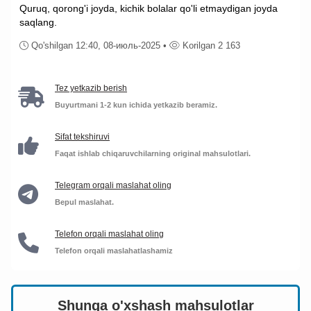
Quruq, qorong'i joyda, kichik bolalar qo'li etmaydigan joyda
saqlang.
Qo'shilgan 12:40, 08-июль-2025 •
Korilgan 2 163
Tez yetkazib berish
Buyurtmani 1-2 kun ichida yetkazib beramiz.
Sifat tekshiruvi
Faqat ishlab chiqaruvchilarning original mahsulotlari.
Telegram orqali maslahat oling
Bepul maslahat.
Telefon orqali maslahat oling
Telefon orqali maslahatlashamiz
Shunga o'xshash mahsulotlar