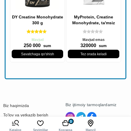
DY Creatine Monohydrate
MyProtein, Creatine
300 g
Monohydrate, ta'msiz
500g
Mavjud
Mavjud emas
250 000
320000
sum
sum
Savatchaga qo'shish
Tez orada keladi
Biz ijtimoiy tarmoqlardamiz
Biz haqimizda
To'lov va yetkazib berish
0
Kontaktlar
Katalog
Sevimlilar
Корзина
Manzil