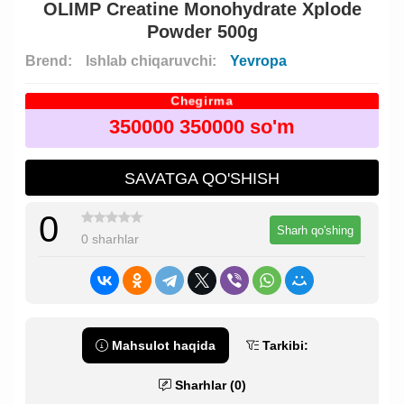
OLIMP Creatine Monohydrate Xplode
Powder 500g
Brend:
Ishlab chiqaruvchi:
Yevropa
Chegirma
SOTISH LEDERLARI!
350000 350000 so'm
SAVATGA QO'SHISH
0
Sharh qo'shing
0 sharhlar
Mahsulot haqida
Tarkibi:
Sharhlar (0)