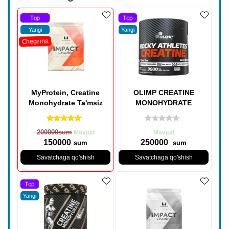
Top
Top
Yangi
Yangi
Chegirma
MyProtein, Creatine
OLIMP CREATINE
Monohydrate Ta'msiz
MONOHYDRATE
250g
200000
sum
Mavjud
Mavjud
150000
250000
sum
sum
Savatchaga qo'shish
Savatchaga qo'shish
Top
Yangi