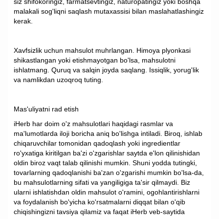
siz shifokoringiz, farmatsevtingiz, naturopatingiz yoki boshqa
malakali sog'liqni saqlash mutaxassisi bilan maslahatlashingiz
kerak.
Xavfsizlik uchun mahsulot muhrlangan. Himoya plyonkasi
shikastlangan yoki etishmayotgan bo'lsa, mahsulotni
ishlatmang. Quruq va salqin joyda saqlang. Issiqlik, yorug'lik
va namlikdan uzoqroq tuting.
Mas'uliyatni rad etish
iHerb har doim o'z mahsulotlari haqidagi rasmlar va
ma'lumotlarda iloji boricha aniq bo'lishga intiladi. Biroq, ishlab
chiqaruvchilar tomonidan qadoqlash yoki ingredientlar
ro'yxatiga kiritilgan ba'zi o'zgarishlar saytda e'lon qilinishidan
oldin biroz vaqt talab qilinishi mumkin. Shuni yodda tutingki,
tovarlarning qadoqlanishi ba'zan o'zgarishi mumkin bo'lsa-da,
bu mahsulotlarning sifati va yangiligiga ta'sir qilmaydi. Biz
ularni ishlatishdan oldin mahsulot o'ramini, ogohlantirishlarni
va foydalanish bo'yicha ko'rsatmalarni diqqat bilan o'qib
chiqishingizni tavsiya qilamiz va faqat iHerb veb-saytida