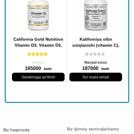
California Gold Nutrition
Kaliforniya oltin
Vitamin D3, Vitamin D3,
oziqlanishi (vitamin C),
50 mkg (2000 IU), 360
oltin C, GOLD standarti,
Baliq
vitamin C,
Mavjud
Mavjud emas
165000
187000
sum
sum
Savatchaga qo'shish
Tez orada keladi
Biz ijtimoiy tarmoqlardamiz
Biz haqimizda