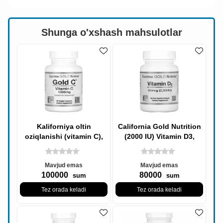
Shunga o'xshash mahsulotlar
Kaliforniya oltin
California Gold Nutrition
oziqlanishi (vitamin C),
(2000 IU) Vitamin D3,
oltin C, USP darajasidagi
Vitamin D3, 50 mkg, 90
oltin
Baliq
Mavjud emas
Mavjud emas
100000
80000
sum
sum
Tez orada keladi
Tez orada keladi