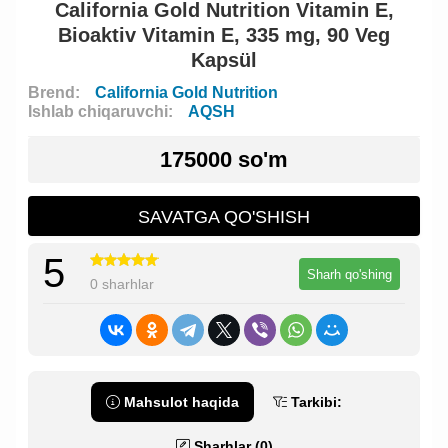
California Gold Nutrition Vitamin E,
Bioaktiv Vitamin E, 335 mg, 90 Veg
Kapsül
Brend:
California Gold Nutrition
Ishlab chiqaruvchi:
AQSH
175000 so'm
SAVATGA QO'SHISH
5
Sharh qo'shing
0 sharhlar
Mahsulot haqida
Tarkibi:
Sharhlar (0)