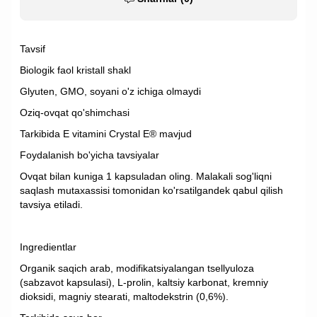
Tavsif
Biologik faol kristall shakl
Glyuten, GMO, soyani o'z ichiga olmaydi
Oziq-ovqat qo'shimchasi
Tarkibida E vitamini Crystal E® mavjud
Foydalanish bo'yicha tavsiyalar
Ovqat bilan kuniga 1 kapsuladan oling. Malakali sog'liqni
saqlash mutaxassisi tomonidan ko'rsatilgandek qabul qilish
tavsiya etiladi.
Ingredientlar
Organik saqich arab, modifikatsiyalangan tsellyuloza
(sabzavot kapsulasi), L-prolin, kaltsiy karbonat, kremniy
dioksidi, magniy stearati, maltodekstrin (0,6%).