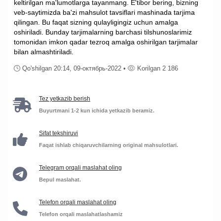
keltirilgan ma'lumotlarga tayanmang. E'tibor bering, bizning
veb-saytimizda ba'zi mahsulot tavsiflari mashinada tarjima
qilingan. Bu faqat sizning qulayligingiz uchun amalga
oshiriladi. Bunday tarjimalarning barchasi tilshunoslarimiz
tomonidan imkon qadar tezroq amalga oshirilgan tarjimalar
bilan almashtiriladi.
Qo'shilgan 20:14, 09-октябрь-2022 •
Korilgan 2 186
Tez yetkazib berish
Buyurtmani 1-2 kun ichida yetkazib beramiz.
Sifat tekshiruvi
Faqat ishlab chiqaruvchilarning original mahsulotlari.
Telegram orqali maslahat oling
Bepul maslahat.
Telefon orqali maslahat oling
Telefon orqali maslahatlashamiz