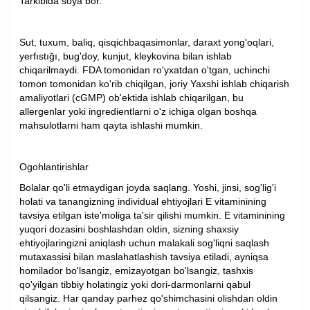
Tarkibida soya bor.
Sut, tuxum, baliq, qisqichbaqasimonlar, daraxt yong'oqlari,
yerfıstığı, bug'doy, kunjut, kleykovina bilan ishlab
chiqarilmaydi. FDA tomonidan ro'yxatdan o'tgan, uchinchi
tomon tomonidan ko'rib chiqilgan, joriy Yaxshi ishlab chiqarish
amaliyotlari (cGMP) ob'ektida ishlab chiqarilgan, bu
allergenlar yoki ingredientlarni o'z ichiga olgan boshqa
mahsulotlarni ham qayta ishlashi mumkin.
Ogohlantirishlar
Bolalar qo'li etmaydigan joyda saqlang. Yoshi, jinsi, sog'lig'i
holati va tanangizning individual ehtiyojlari E vitaminining
tavsiya etilgan iste'moliga ta'sir qilishi mumkin. E vitaminining
yuqori dozasini boshlashdan oldin, sizning shaxsiy
ehtiyojlaringizni aniqlash uchun malakali sog'liqni saqlash
mutaxassisi bilan maslahatlashish tavsiya etiladi, ayniqsa
homilador bo'lsangiz, emizayotgan bo'lsangiz, tashxis
qo'yilgan tibbiy holatingiz yoki dori-darmonlarni qabul
qilsangiz. Har qanday parhez qo'shimchasini olishdan oldin