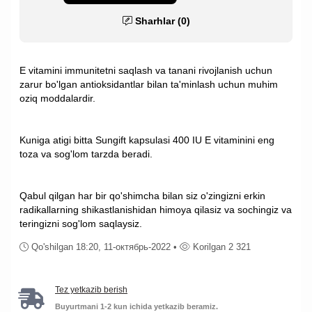
Sharhlar (0)
E vitamini immunitetni saqlash va tanani rivojlanish uchun
zarur bo'lgan antioksidantlar bilan ta'minlash uchun muhim
oziq moddalardir.
Kuniga atigi bitta Sungift kapsulasi 400 IU E vitaminini eng
toza va sog'lom tarzda beradi.
Qabul qilgan har bir qo'shimcha bilan siz o'zingizni erkin
radikallarning shikastlanishidan himoya qilasiz va sochingiz va
teringizni sog'lom saqlaysiz.
Qo'shilgan 18:20, 11-октябрь-2022 •
Korilgan 2 321
Tez yetkazib berish
Buyurtmani 1-2 kun ichida yetkazib beramiz.