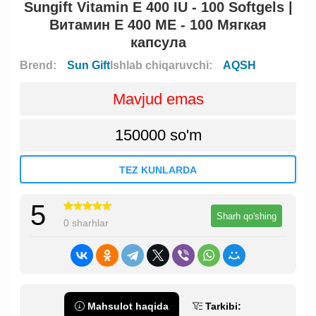
Sungift Vitamin E 400 IU - 100 Softgels |
Витамин Е 400 МЕ - 100 Мягкая
капсула
Brend:
Sun Gift
Ishlab chiqaruvchi:
AQSH
Mavjud emas
150000 so'm
TEZ KUNLARDA
5
Sharh qo'shing
0 sharhlar
Mahsulot haqida
Tarkibi: