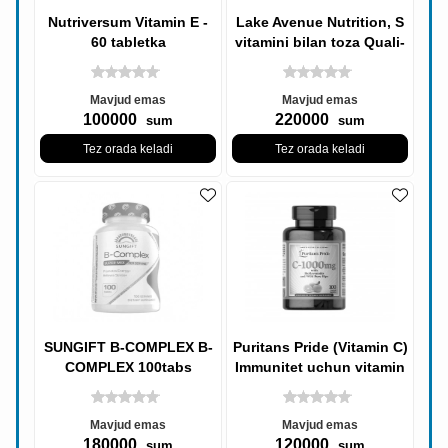
Nutriversum Vitamin E -
Lake Avenue Nutrition, S
60 tabletka
vitamini bilan toza Quali-
C kukuni, 1000 mg, (250
g)
Mavjud emas
Mavjud emas
100000
220000
sum
sum
Tez orada keladi
Tez orada keladi
SUNGIFT B-COMPLEX B-
Puritans Pride (Vitamin C)
COMPLEX 100tabs
Immunitet uchun vitamin
C 1000mg 100 tabletka
Mavjud emas
Mavjud emas
180000
120000
sum
sum