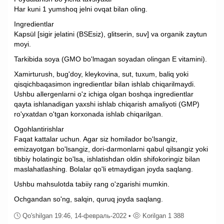
Har kuni 1 yumshoq jelni ovqat bilan oling.
Ingredientlar
Kapsül [sigir jelatini (BSEsiz), glitserin, suv] va organik zaytun
moyi.
Tarkibida soya (GMO bo'lmagan soyadan olingan E vitamini).
Xamirturush, bug'doy, kleykovina, sut, tuxum, baliq yoki
qisqichbaqasimon ingredientlar bilan ishlab chiqarilmaydi.
Ushbu allergenlarni o'z ichiga olgan boshqa ingredientlar
qayta ishlanadigan yaxshi ishlab chiqarish amaliyoti (GMP)
ro'yxatdan o'tgan korxonada ishlab chiqarilgan.
Ogohlantirishlar
Faqat kattalar uchun. Agar siz homilador bo'lsangiz,
emizayotgan bo'lsangiz, dori-darmonlarni qabul qilsangiz yoki
tibbiy holatingiz bo'lsa, ishlatishdan oldin shifokoringiz bilan
maslahatlashing. Bolalar qo'li etmaydigan joyda saqlang.
Ushbu mahsulotda tabiiy rang o'zgarishi mumkin.
Ochgandan so'ng, salqin, quruq joyda saqlang.
Qo'shilgan 19:46, 14-февраль-2022 •
Korilgan 1 388