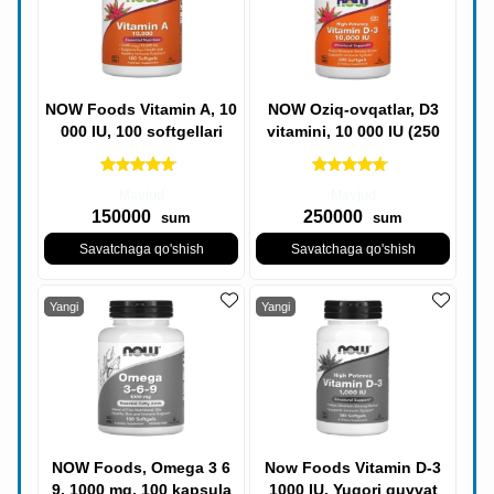
NOW Foods Vitamin A, 10
NOW Oziq-ovqatlar, D3
000 IU, 100 softgellari
vitamini, 10 000 IU (250
mkg), 240 Vitamin D3
kapsulalari
Mavjud
Mavjud
150000
250000
sum
sum
Savatchaga qo'shish
Savatchaga qo'shish
Yangi
Yangi
NOW Foods, Omega 3 6
Now Foods Vitamin D-3
9, 1000 mg, 100 kapsula
1000 IU, Yuqori quvvat