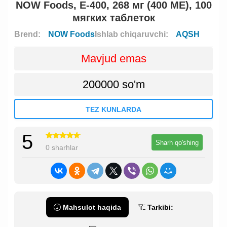
NOW Foods, E-400, 268 мг (400 МЕ), 100
мягких таблеток
Brend:
NOW Foods
Ishlab chiqaruvchi:
AQSH
Mavjud emas
200000 so'm
TEZ KUNLARDA
5
Sharh qo'shing
0 sharhlar
Mahsulot haqida
Tarkibi: