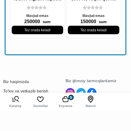
1000 IU 180 Softgels
Mavjud emas
Mavjud emas
250000
150000
sum
sum
Tez orada keladi
Tez orada keladi
Biz ijtimoiy tarmoqlardamiz
Biz haqimizda
To'lov va yetkazib berish
0
Kontaktlar
Katalog
Sevimlilar
Корзина
Manzil