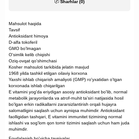
Sharhlar (0)
Mahsulot haqida
Tavsif
Antioksidant himoya
D-alfa tokoferil
GMO bo'lmagan
O'simlik kelib chiqishi
Oziq-ovqat qo'shimchasi
Kosher mahsuloti tarkibida jelatin mavjud
1968 yilda tashkil etilgan oilaviy korxona
Yaxshi ishlab chiqarish amaliyoti (GMP) ro'yxatidan o'tgan
korxonada ishlab chiqarilgan
E vitamini yog'da eriydigan asosiy antioksidant bo'lib, normal
metabolik jarayonlarda va atrof-muhit ta'siri natijasida hosil
bo'lgan erkin radikallarni zararsizlantirish orqali hujayra
salomatligini saqlash uchun ayniqsa muhimdir. Antioksidant
faolligidan tashqari, E vitamini immunitet tizimining normal
ishlashi va sog'lom qon tomir tizimini saqlash uchun ham juda
muhimdir.
Foydalanish bo'yicha tavsiyalar