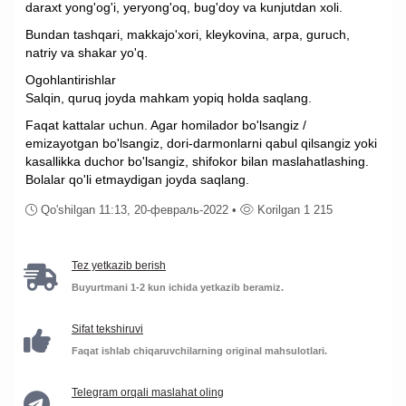
daraxt yong'og'i, yeryong'oq, bug'doy va kunjutdan xoli.
Bundan tashqari, makkajo'xori, kleykovina, arpa, guruch,
natriy va shakar yo'q.
Ogohlantirishlar
Salqin, quruq joyda mahkam yopiq holda saqlang.
Faqat kattalar uchun. Agar homilador bo'lsangiz /
emizayotgan bo'lsangiz, dori-darmonlarni qabul qilsangiz yoki
kasallikka duchor bo'lsangiz, shifokor bilan maslahatlashing.
Bolalar qo'li etmaydigan joyda saqlang.
Qo'shilgan 11:13, 20-февраль-2022 •
Korilgan 1 215
Tez yetkazib berish
Buyurtmani 1-2 kun ichida yetkazib beramiz.
Sifat tekshiruvi
Faqat ishlab chiqaruvchilarning original mahsulotlari.
Telegram orqali maslahat oling