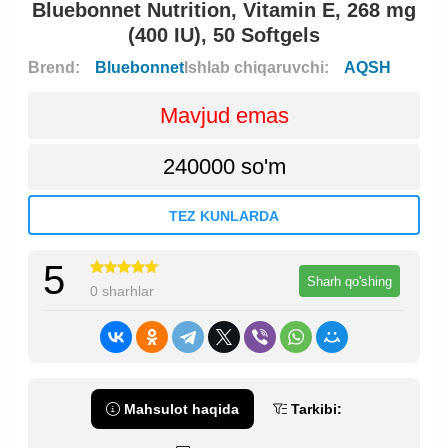
Bluebonnet Nutrition, Vitamin E, 268 mg
(400 IU), 50 Softgels
Brend:
Bluebonnet
Ishlab chiqaruvchi:
AQSH
Mavjud emas
240000 so'm
TEZ KUNLARDA
5
Sharh qo'shing
0 sharhlar
Mahsulot haqida
Tarkibi: