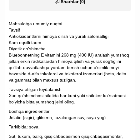
Sharhlar (0)
Mahsulotga umumiy nuqtai
Tavsif
Antioksidantlarni himoya qilish va yurak salomatligi
Kam oqsilli taom
Diyetik qo'shimcha
Bluebonnetning E vitamini 268 mg (400 IU) aralash yumshoq
jellari erkin radikallardan himoya qilish va yurak sog'lig'ini
qo'llab-quvvatlashga yordam berish uchun o'simlik moyi
bazasida d-alfa tokoferol va tokoferol izomerlari (beta, delta
va gamma) bilan maxsus tuzilgan.
Tavsiya etilgan foydalanish
Xun qo'shimchasi sifatida har kuni yoki shifokor ko'rsatmasi
bo'yicha bitta yumshoq jelni oling.
Boshqa ingredientlar
Jelatin (sigir), glitserin, tozalangan suv, soya yog'i.
Tarkibida: soya.
Sut, tuxum, baliq, qisqichbaqasimon qisqichbaqasimonlar,