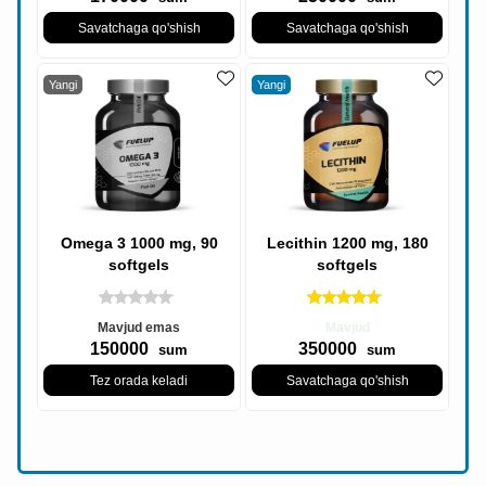
Savatchaga qo'shish
Savatchaga qo'shish
Yangi
Yangi
Omega 3 1000 mg, 90
Lecithin 1200 mg, 180
softgels
softgels
Mavjud emas
Mavjud
150000
350000
sum
sum
Tez orada keladi
Savatchaga qo'shish