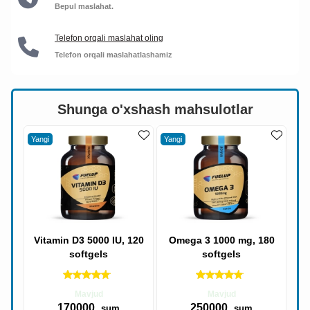
Bepul maslahat.
Telefon orqali maslahat oling
Telefon orqali maslahatlashamiz
Shunga o'xshash mahsulotlar
Yangi
Yangi
Vitamin D3 5000 IU, 120
Omega 3 1000 mg, 180
softgels
softgels
Mavjud
Mavjud
170000
250000
sum
sum