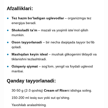
Afzalliklari:
Tez hazm bo‘ladigan uglevodlar
– organizmga tez
energiya beradi.
Shokoladli ta’m
– mazali va yoqimli iste’mol qilish
mumkin.
Oson tayyorlanadi
– bir necha daqiqada tayyor bo‘lib
qoladi.
Mashqdan keyin ideal
– mushak glikogenini tiklaydi va
tiklanishni tezlashtiradi.
Oziqaviy qiymat
– sog‘lom, yengil va foydali uglevod
manbai.
Qanday tayyorlanadi:
30-50 g (2-3 qoshiq)
Cream of Rice
ni idishga soling.
150-200 ml issiq suv yoki sut qo‘shing.
Yaxshilab aralashtiring.