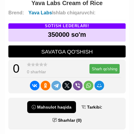
Yava Labs Cream of Rice
Brend:
Yava Labs
Ishlab chiqaruvchi:
SOTISH LEDERLARI!
350000 so'm
SAVATGA QO'SHISH
0
Sharh qo'shing
0 sharhlar
Mahsulot haqida
Tarkibi:
Sharhlar (0)