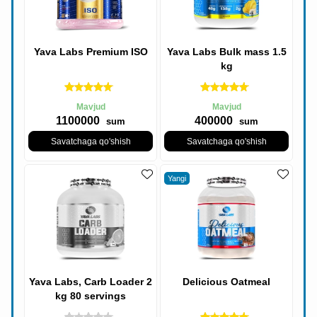
Yava Labs Premium ISO
Yava Labs Bulk mass 1.5
kg
Mavjud
Mavjud
1100000
400000
sum
sum
Savatchaga qo'shish
Savatchaga qo'shish
Yangi
Yava Labs, Carb Loader 2
Delicious Oatmeal
kg 80 servings