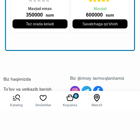
Mavjud emas
Mavjud
350000
600000
sum
sum
Tez orada keladi
Savatchaga qo'shish
Biz ijtimoiy tarmoqlardamiz
Biz haqimizda
To'lov va yetkazib berish
0
Kontaktlar
Katalog
Sevimlilar
Корзина
Manzil