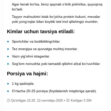
Agar kerak bo‘lsa, biroz qaynab o‘tirib pishirilsa, quyuqroq
bo‘ladi.
Tayyor mahsulotni istak bo‘yicha protein kukuni, mevalar
yoki yong‘oqlar bilan boyitib iste’mol qilishingiz mumkin.
Kimlar uchun tavsiya etiladi:
Sportchilar va bodibildingchilar.
Tez energiya va quvvatga muhtoj insonlar.
Vazn yig‘ishni istaganlar.
Sog‘lom nonushta yoki tamaddi qilishni afzal ko‘ruvchilar.
Porsiya va hajmi:
1 kg qadoqda.
O‘rtacha 20-25 porsiya (foydalanish miqdoriga qarab).
Qo'shilgan 15:20, 12-сентябрь-2025 •
Korilgan 3 204