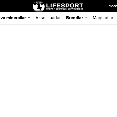
YOQT
 va minerallar
Aksessuarlar
Brendlar
Maqsadlar