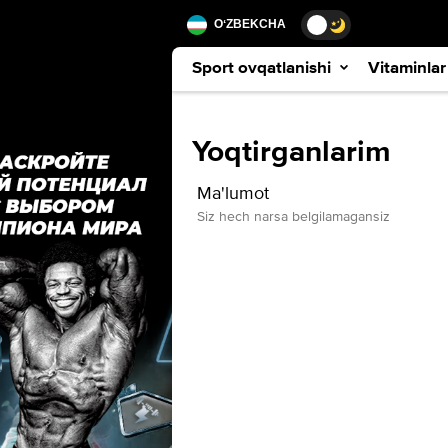
ОʻZBEKCHA
Sport ovqatlanishi
Vitaminlar
Yoqtirganlarim
Ma'lumot
Siz hech narsa belgilamagansiz