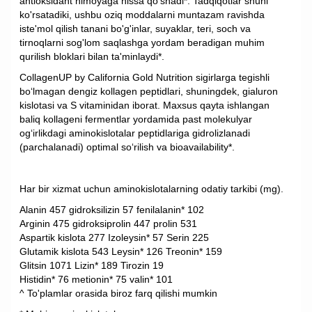
antioksidant himoyaga hissa qo'shadi*. Tadqiqotlar shuni
ko'rsatadiki, ushbu oziq moddalarni muntazam ravishda
iste'mol qilish tanani bo'g'inlar, suyaklar, teri, soch va
tirnoqlarni sog'lom saqlashga yordam beradigan muhim
qurilish bloklari bilan ta'minlaydi*.
CollagenUP by California Gold Nutrition sigirlarga tegishli
boʻlmagan dengiz kollagen peptidlari, shuningdek, gialuron
kislotasi va S vitaminidan iborat. Maxsus qayta ishlangan
baliq kollageni fermentlar yordamida past molekulyar
ogʻirlikdagi aminokislotalar peptidlariga gidrolizlanadi
(parchalanadi) optimal soʻrilish va bioavailability*.
Har bir xizmat uchun aminokislotalarning odatiy tarkibi (mg).
Alanin 457 gidroksilizin 57 fenilalanin* 102
Arginin 475 gidroksiprolin 447 prolin 531
Aspartik kislota 277 Izoleysin* 57 Serin 225
Glutamik kislota 543 Leysin* 126 Treonin* 159
Glitsin 1071 Lizin* 189 Tirozin 19
Histidin* 76 metionin* 75 valin* 101
^ To'plamlar orasida biroz farq qilishi mumkin