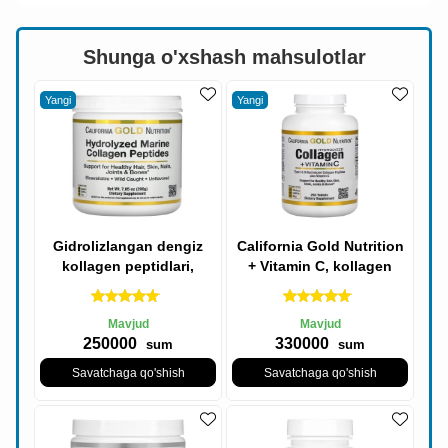
Shunga o'xshash mahsulotlar
Yangi
Yangi
Gidrolizlangan dengiz
California Gold Nutrition
kollagen peptidlari,
+ Vitamin C, kollagen
Kaliforniya oltin
peptidlari, 1 va 3-toifa,
oziqlanishi, 200 g
250
Mavjud
Mavjud
250000
330000
sum
sum
Savatchaga qo'shish
Savatchaga qo'shish