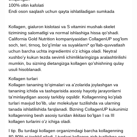
100% oltin kafolati
Endi oson saqlash uchun qayta ishlatiladigan sumkada
Kollagen, gialuron kislotasi va S vitamini mushak-skelet
tizimining salomatligi va normal ishlashiga hissa qo'shadi.
California Gold Nutrition kompaniyasidan CollagenUP sog'lom
soch, teri, tirnoq, bo'g'imlar va suyaklarni* qo'llab-quvvatlash
uchun barcha uchta ingredientni o'z ichiga oladi. Neytral
xushbo'y kukun tezda sevimli ichimliklaringizga aralashtirilishi
mumkin, bu sizning dietangizga kollagen qo'shishning qulay
usuli hisoblanadi.
Kollagen turlari
Kollagen tananing to'qimalari va a'zolarida joylashgan va
tananing ichida va tashqarisida asosiy hayotiy jarayonlarni
ta'minlaydigan asosiy tarkibiy oqsildir. Kollagenning ko'plab
turlari mavjud bo'lib, ular molekulyar tuzilishda va ularning
tanada ishlatilishida farqlanadi. Bizning CollagenUP kukunimiz
kollagenning besh asosiy turidan ikkitasi bo'lgan I va III
kollagen turlarini o'z ichiga oladi.
I tip. Bu turdagi kollagen organizmdagi barcha kollagenning
80-90% ni tashkil qiladi. I turdagi kollagen zich tuzilishga ega