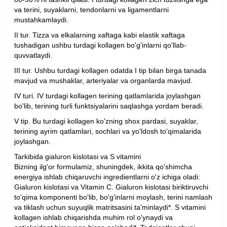
va terini, suyaklarni, tendonlarni va ligamentlarni
mustahkamlaydi.
II tur. Tizza va elkalarning xaftaga kabi elastik xaftaga
tushadigan ushbu turdagi kollagen bo'g'inlarni qo'llab-
quvvatlaydi.
III tur. Ushbu turdagi kollagen odatda I tip bilan birga tanada
mavjud va mushaklar, arteriyalar va organlarda mavjud.
IV turi. IV turdagi kollagen terining qatlamlarida joylashgan
bo'lib, terining turli funktsiyalarini saqlashga yordam beradi.
V tip. Bu turdagi kollagen ko'zning shox pardasi, suyaklar,
terining ayrim qatlamlari, sochlari va yo'ldosh to'qimalarida
joylashgan.
Tarkibida gialuron kislotasi va S vitamini
Bizning ilg'or formulamiz, shuningdek, ikkita qo'shimcha
energiya ishlab chiqaruvchi ingredientlarni o'z ichiga oladi:
Gialuron kislotasi va Vitamin C. Gialuron kislotasi biriktiruvchi
to'qima komponenti bo'lib, bo'g'inlarni moylash, terini namlash
va tiklash uchun suyuqlik matritsasini ta'minlaydi*. S vitamini
kollagen ishlab chiqarishda muhim rol o'ynaydi va