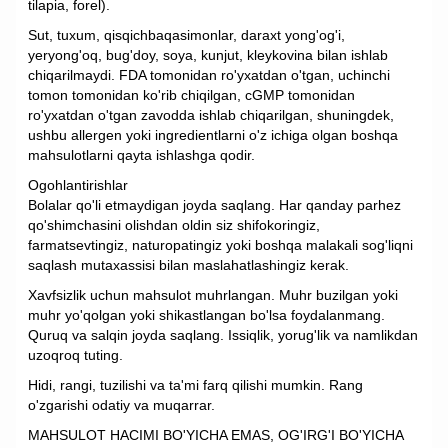
tilapia, forel).
Sut, tuxum, qisqichbaqasimonlar, daraxt yong'og'i,
yeryong'oq, bug'doy, soya, kunjut, kleykovina bilan ishlab
chiqarilmaydi. FDA tomonidan ro'yxatdan o'tgan, uchinchi
tomon tomonidan ko'rib chiqilgan, cGMP tomonidan
ro'yxatdan o'tgan zavodda ishlab chiqarilgan, shuningdek,
ushbu allergen yoki ingredientlarni o'z ichiga olgan boshqa
mahsulotlarni qayta ishlashga qodir.
Ogohlantirishlar
Bolalar qo'li etmaydigan joyda saqlang. Har qanday parhez
qo'shimchasini olishdan oldin siz shifokoringiz,
farmatsevtingiz, naturopatingiz yoki boshqa malakali sog'liqni
saqlash mutaxassisi bilan maslahatlashingiz kerak.
Xavfsizlik uchun mahsulot muhrlangan. Muhr buzilgan yoki
muhr yo'qolgan yoki shikastlangan bo'lsa foydalanmang.
Quruq va salqin joyda saqlang. Issiqlik, yorug'lik va namlikdan
uzoqroq tuting.
Hidi, rangi, tuzilishi va ta'mi farq qilishi mumkin. Rang
o'zgarishi odatiy va muqarrar.
MAHSULOT HACIMI BO'YICHA EMAS, OG'IRG'I BO'YICHA