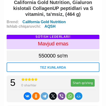
California Gold Nutrition, Gialuron
kislotali CollagenUP peptidlari va S
vitamini, ta'msiz, (464 g)
Brend:
California Gold Nutrition
Ishlab chiqaruvchi:
AQSH
SOTISH LEDERLARI!
Mavjud emas
550000 so'm
TEZ KUNLARDA
5
Sharh qo'shing
0 sharhlar