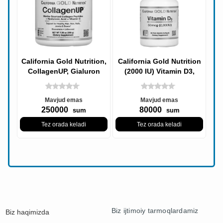
California Gold Nutrition,
California Gold Nutrition
CollagenUP, Gialuron
(2000 IU) Vitamin D3,
kislotasi va S vitamini
Vitamin D3, 50 mkg, 90
bilan
Baliq
Mavjud emas
Mavjud emas
250000
80000
sum
sum
Tez orada keladi
Tez orada keladi
Biz ijtimoiy tarmoqlardamiz
Biz haqimizda