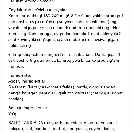
* Muhim aminokislotalar
Foydalanish bo'yicha tavsiyalar
Xona haroratidagi 180-240 ml (6-8 fl oz) suv yoki sharbatga 1
osh qoshiq (5 g♦) qo'shing va yaxshilab aralashtiring (eng
yaxshi natijaga erishish uchun blenderda aralashtiring). Har
kuni oling. Och qoringa, ovqatdan kamida 1 soat oldin yoki 2
soat keyin yoki sog'liqni saqlash mutaxassisi tavsiya qilgan
holda iching.
♦ Bir qoshiq uchun 5 mg o'rtacha hisoblanadi. Darhaqiqat, 1
osh qoshiq 5 g dan bir oz kamroq yoki biroz ko'proq sig'ishi
mumkin.
Ingredientlar
Asosiy ingredientlar
S vitamini (kaltsiy askorbat sifatida), natriy, gidrolizlangan
dengiz kollagen peptidlari, gialuron kislotasi (natriy gialuronat
sifatida)
Boshqa ingredientlar
Yo'q.
BALIQ TARKIBIDA (bir yoki bir nechtasi: Atlantika va kanal
baliqlari, cod, haddock, burbot, pangasius, saythe, losos,