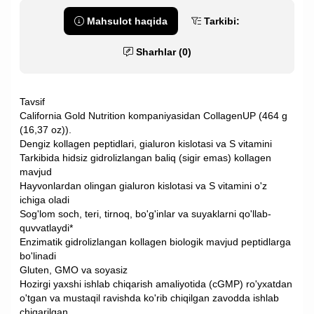
Mahsulot haqida
Tarkibi:
Sharhlar (0)
Tavsif
California Gold Nutrition kompaniyasidan CollagenUP (464 g
(16,37 oz)).
Dengiz kollagen peptidlari, gialuron kislotasi va S vitamini
Tarkibida hidsiz gidrolizlangan baliq (sigir emas) kollagen
mavjud
Hayvonlardan olingan gialuron kislotasi va S vitamini o'z
ichiga oladi
Sog'lom soch, teri, tirnoq, bo'g'inlar va suyaklarni qo'llab-
quvvatlaydi*
Enzimatik gidrolizlangan kollagen biologik mavjud peptidlarga
bo'linadi
Gluten, GMO va soyasiz
Hozirgi yaxshi ishlab chiqarish amaliyotida (cGMP) ro'yxatdan
o'tgan va mustaqil ravishda ko'rib chiqilgan zavodda ishlab
chiqarilgan